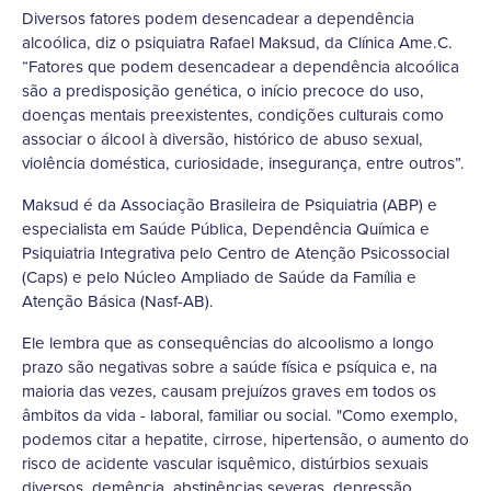
Diversos fatores podem desencadear a dependência
alcoólica, diz o psiquiatra Rafael Maksud, da Clínica Ame.C.
“Fatores que podem desencadear a dependência alcoólica
são a predisposição genética, o início precoce do uso,
doenças mentais preexistentes, condições culturais como
associar o álcool à diversão, histórico de abuso sexual,
violência doméstica, curiosidade, insegurança, entre outros”.
Maksud é da Associação Brasileira de Psiquiatria (ABP) e
especialista em Saúde Pública, Dependência Química e
Psiquiatria Integrativa pelo Centro de Atenção Psicossocial
(Caps) e pelo Núcleo Ampliado de Saúde da Família e
Atenção Básica (Nasf-AB).
Ele lembra que as consequências do alcoolismo a longo
prazo são negativas sobre a saúde física e psíquica e, na
maioria das vezes, causam prejuízos graves em todos os
âmbitos da vida - laboral, familiar ou social. "Como exemplo,
podemos citar a hepatite, cirrose, hipertensão, o aumento do
risco de acidente vascular isquêmico, distúrbios sexuais
diversos, demência, abstinências severas, depressão,