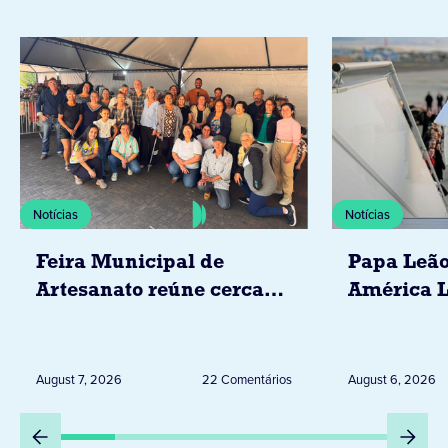
Notícias
Notícias
Feira Municipal de
Papa Leão
Artesanato reúne cerca
América L
de 20 expositores neste
novembro,
sábado em Jacarezinho
Uruguai, 
Peru
August 7, 2026
22 Comentários
August 6, 2026