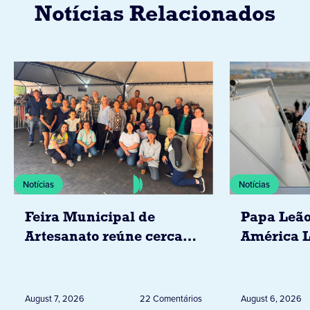
Notícias Relacionados
Notícias
Notícias
Feira Municipal de
Papa Leão
Artesanato reúne cerca
América L
de 20 expositores neste
novembro,
sábado em Jacarezinho
Uruguai, 
Peru
August 7, 2026
22 Comentários
August 6, 2026