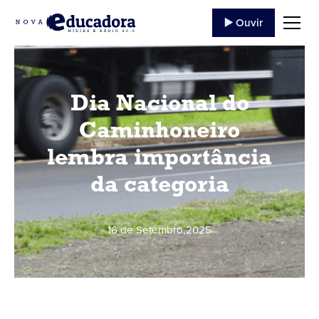
▶️ Ouvir
Dia Nacional do
Caminhoneiro
lembra importância
da categoria
16 de Setembro
,
2025