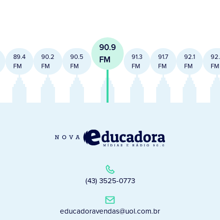
90.9
89.4
90.2
90.5
91.3
91.7
92.1
92
FM
FM
FM
FM
FM
FM
FM
FM
(43) 3525-0773
educadoravendas@uol.com.br