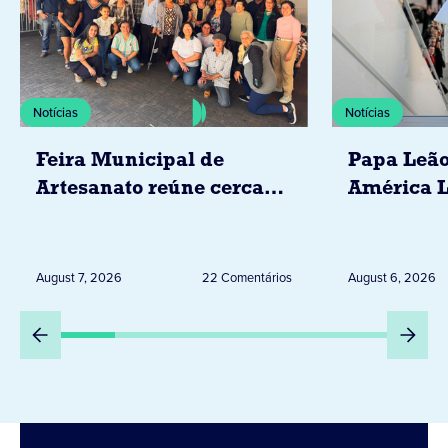
Notícias
Notícias
Feira Municipal de
Papa Leão
Artesanato reúne cerca
América L
de 20 expositores neste
novembro,
sábado em Jacarezinho
Uruguai, 
Peru
August 7, 2026
22 Comentários
August 6, 2026