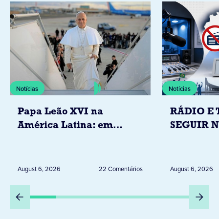
Notícias
Notícias
Papa Leão XVI na
RÁDIO E 
América Latina: em
SEGUIR 
novembro, visitará
RESTRIÇ
Uruguai, Argentina e
ELEITORA
Peru
DESTA Q
August 6, 2026
22 Comentários
August 6, 2026
DIA 6