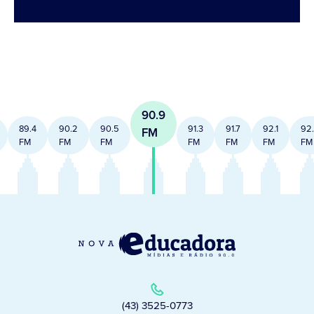
90.9
89.4
90.2
90.5
91.3
91.7
92.1
92
FM
FM
FM
FM
FM
FM
FM
FM
(43) 3525-0773