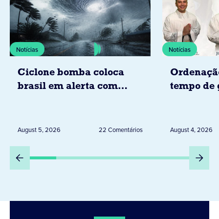
Notícias
Notícias
Ciclone bomba coloca
Ordenaçã
brasil em alerta com
tempo de 
tempestades, ventos e
Diocese d
granizo previstos entre os
dias 6 e 8 de agosto
August 5, 2026
22 Comentários
August 4, 2026