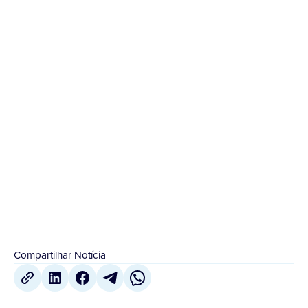
INSPIRAÇÃO
CATÓLICA NO
BRASIL
Diante do aval do Conselho Permanente da
Conferência Nacional dos Bispos do Brasil (CNBB)
para a realização do primeiro censo das rádios de
inspiração católica...
29 de Junho
,
2021
Compartilhar Notícia