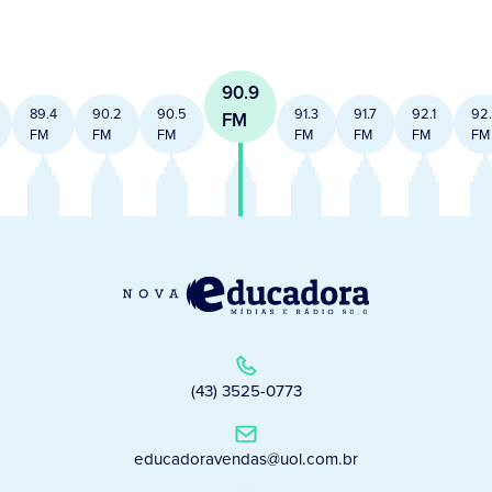
90.9
89.4
90.2
90.5
91.3
91.7
92.1
92
FM
FM
FM
FM
FM
FM
FM
FM
(43) 3525-0773
educadoravendas@uol.com.br