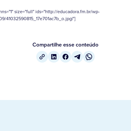
umns="1" size="full" ids="http://educadora.fm.br/wp-
09/41032590815_17e701ac7b_o.jpg|"]
Compartilhe esse conteúdo