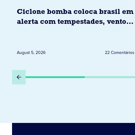
Ciclone bomba coloca brasil em
alerta com tempestades, ventos
e granizo previstos entre os dias
6 e 8 de agosto
August 5, 2026
22 Comentários