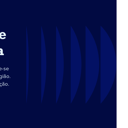
e
a
e-se
gião.
ção.