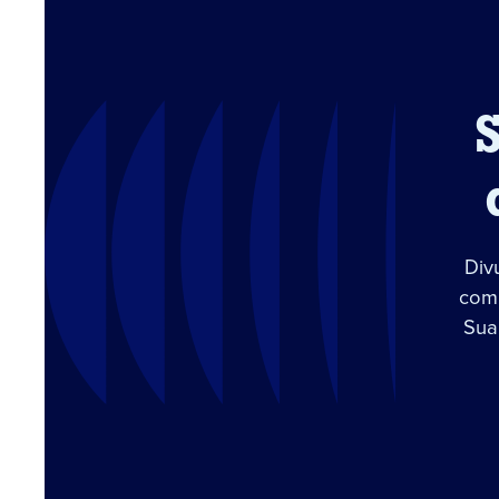
Div
com 
Sua