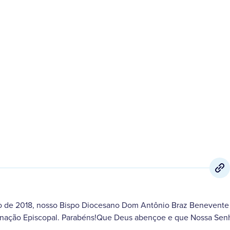
7 de Setembro
,
2018
o de 2018, nosso Bispo Diocesano Dom Antônio Braz Benevente 
enação Episcopal. Parabéns!Que Deus abençoe e que Nossa Sen