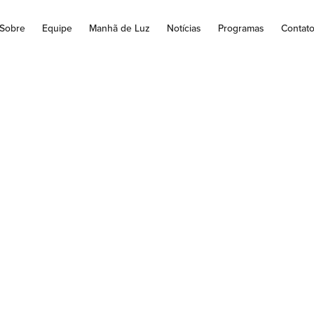
Sobre
Equipe
Manhã de Luz
Notícias
Programas
Contat
Antonio completa 8
niversário de Orde
Episcopal
o de 2018, nosso Bispo Diocesano Dom Antônio Braz Benevente
de aniversário de Ordenação Episcopal. Parabéns! Que...