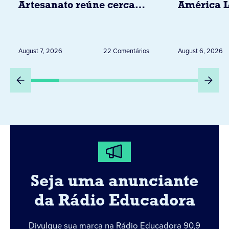
Artesanato reúne cerca
América L
de 20 expositores neste
novembro,
sábado em Jacarezinho
Uruguai, 
Peru
August 7, 2026
22 Comentários
August 6, 2026
Seja uma anunciante
da Rádio Educadora
Divulgue sua marca na Rádio Educadora 90,9