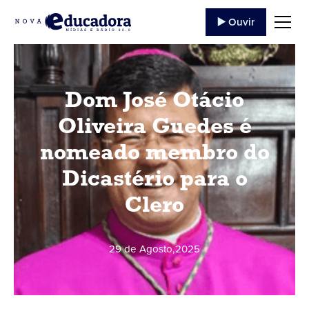
▶️ Ouvir
Dom José Otácio
Oliveira Guedes é
nomeado membro do
Dicastério para o
Clero
29 de Agosto
,
2025