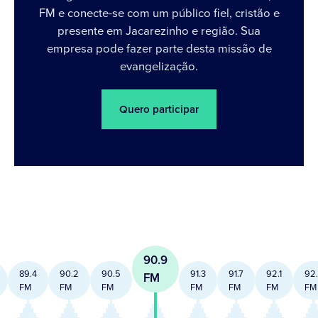
FM e conecte-se com um público fiel, cristão e
presente em Jacarezinho e região. Sua
empresa pode fazer parte desta missão de
evangelização.
Quero participar
90.9
89.4
90.2
90.5
91.3
91.7
92.1
92
FM
FM
FM
FM
FM
FM
FM
FM