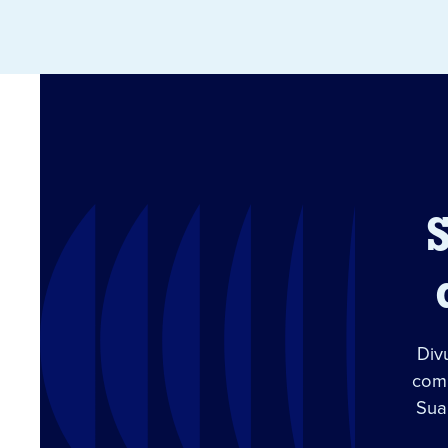
Div
com 
Sua