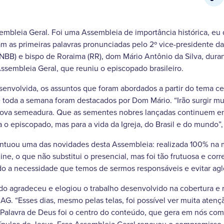
mbleia Geral. Foi uma Assembleia de importância histórica, eu 
am as primeiras palavras pronunciadas pelo 2º vice-presidente d
CNBB) e bispo de Roraima (RR), dom Mário Antônio da Silva, duran
ssembleia Geral, que reuniu o episcopado brasileiro.
envolvida, os assuntos que foram abordados a partir do tema cen
 toda a semana foram destacados por Dom Mário. “Irão surgir mui
ova semeadura. Que as sementes nobres lançadas continuem en
a o episcopado, mas para a vida da Igreja, do Brasil e do mundo”,
uou uma das novidades desta Assembleia: realizada 100% na m
line, o que não substitui o presencial, mas foi tão frutuosa e 
o a necessidade que temos de sermos responsáveis e evitar agl
lado agradeceu e elogiou o trabalho desenvolvido na cobertura e
 AG. “Esses dias, mesmo pelas telas, foi possível ver muita aten
Palavra de Deus foi o centro do conteúdo, que gera em nós co