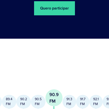
Quero participar
90.9
89.4
90.2
90.5
91.3
91.7
92.1
9
FM
FM
FM
FM
FM
FM
FM
F