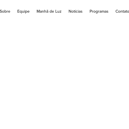
Sobre
Equipe
Manhã de Luz
Notícias
Programas
Contat
 MÁRIO ANTÔNI
VA CONSIDERA A 58
NBB COMO SEMEN
OBRE LANÇADA 