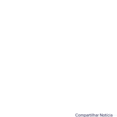
“Não foi uma mera 
As
Compartilhar Notícia