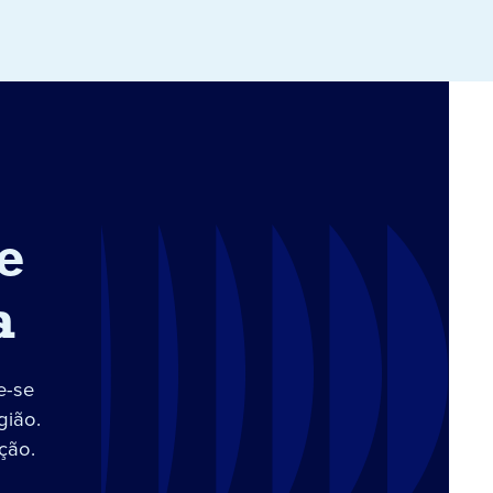
e
a
e-se
gião.
ção.