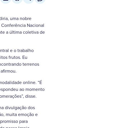
diria, uma nobre
a Conferência Nacional
te a última coletiva de
tral e o trabalho
tos frutos. Eu
contrando terrenos
 afirmou.
odalidade online. “É
correspondeu ao momento
omerações”, disse.
 na divulgação dos
ção, muita emoção e
mpromisso para