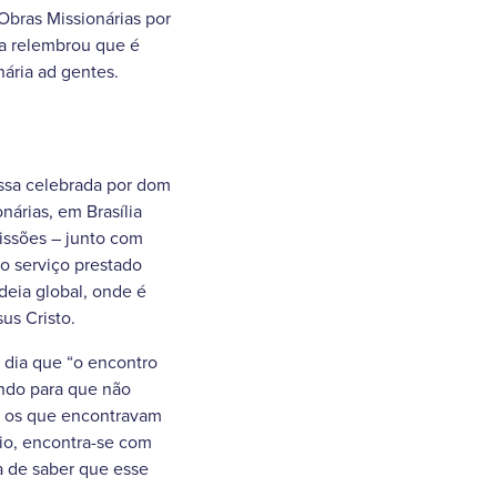
Obras Missionárias por
da relembrou que é
nária ad gentes.
issa celebrada por dom
nárias, em Brasília
issões – junto com
o serviço prestado
deia global, onde é
us Cristo.
o dia que “o encontro
ndo para que não
s os que encontravam
io, encontra-se com
ia de saber que esse