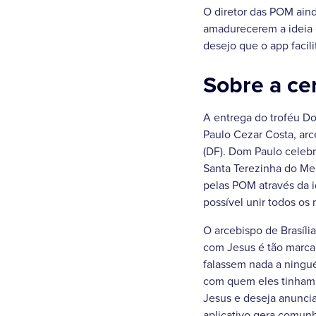
O diretor das POM aind
amadurecerem a ideia e
desejo que o app facili
Sobre a ce
A entrega do troféu Do
Paulo Cezar Costa, arce
(DF). Dom Paulo celeb
Santa Terezinha do Me
pelas POM através da i
possível unir todos os 
O arcebispo de Brasíli
com Jesus é tão marca
falassem nada a ningu
com quem eles tinham e
Jesus e deseja anunciar
aplicativo gera comunh