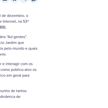
 3 de dezembro, o
 Internet, na 53ª
BB).
ário “Ad gentes”.
cio Jardim que
dos pelo mundo e quais
vos.
r e interagir com os
m como público-alvo os
lico em geral para
emunho de tantos
 dinâmica de