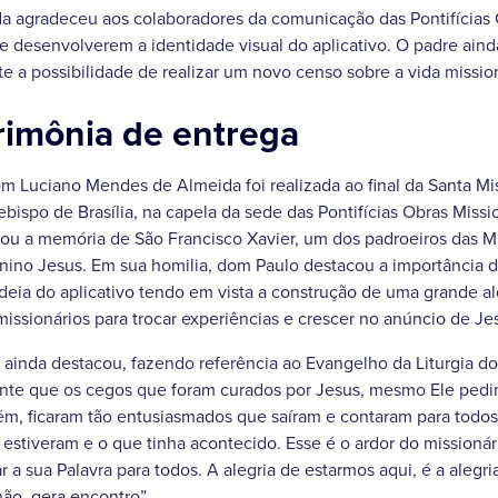
a agradeceu aos colaboradores da comunicação das Pontifícias 
 desenvolverem a identidade visual do aplicativo. O padre ain
te a possibilidade de realizar um novo censo sobre a vida missio
rimônia de entrega
m Luciano Mendes de Almeida foi realizada ao final da Santa M
bispo de Brasília, na capela da sede das Pontifícias Obras Missio
rou a memória de São Francisco Xavier, um dos padroeiros das M
nino Jesus. Em sua homilia, dom Paulo destacou a importância d
deia do aplicativo tendo em vista a construção de uma grande al
missionários para trocar experiências e crescer no anúncio de Jes
a ainda destacou, fazendo referência ao Evangelho da Liturgia d
nte que os cegos que foram curados por Jesus, mesmo Ele pedi
ém, ficaram tão entusiasmados que saíram e contaram para todo
stiveram e o que tinha acontecido. Esse é o ardor do missionár
 a sua Palavra para todos. A alegria de estarmos aqui, é a alegr
ão, gera encontro”.