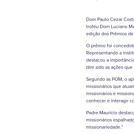
Dom Paulo Cezar Costa,
troféu Dom Luciano Men
edição dos Prêmios de
O prêmio foi concedido
Representando a instit
destacou a importância
têm sido as ações que 
Segundo as POM, o apli
missionários que atuam
missionários e mission
conhecer e interagir c
Padre Maurício destaco
missionários espalhad
missionariedade.”