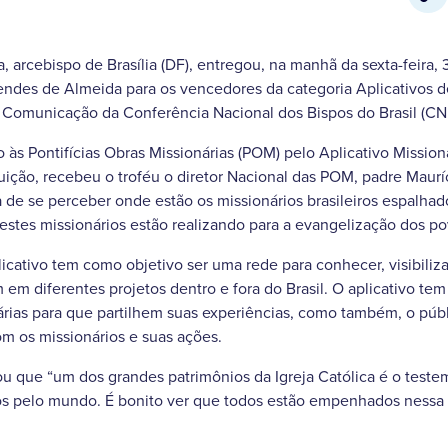
 arcebispo de Brasília (DF), entregou, na manhã da sexta-feira,
des de Almeida para os vencedores da categoria Aplicativos de
 Comunicação da Conferência Nacional dos Bispos do Brasil (CN
 às Pontifícias Obras Missionárias (POM) pelo Aplicativo Mission
uição, recebeu o troféu o diretor Nacional das POM, padre Maurí
 de se perceber onde estão os missionários brasileiros espalha
estes missionários estão realizando para a evangelização dos po
cativo tem como objetivo ser uma rede para conhecer, visibiliza
 em diferentes projetos dentro e fora do Brasil. O aplicativo te
árias para que partilhem suas experiências, como também, o púb
om os missionários e suas ações.
u que “um dos grandes patrimônios da Igreja Católica é o test
os pelo mundo. É bonito ver que todos estão empenhados nessa