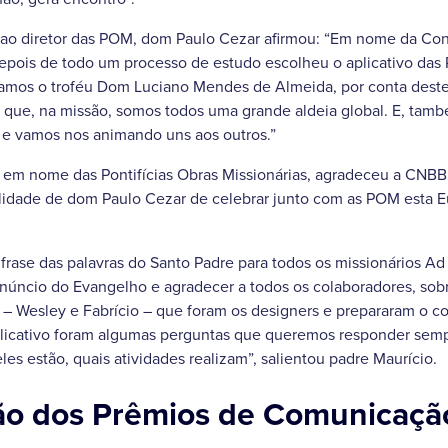
u ao diretor das POM, dom Paulo Cezar afirmou: “Em nome da Co
depois de todo um processo de estudo escolheu o aplicativo das 
gamos o troféu Dom Luciano Mendes de Almeida, por conta deste 
que, na missão, somos todos uma grande aldeia global. E, tam
 e vamos nos animando uns aos outros.”
, em nome das Pontifícias Obras Missionárias, agradeceu a CNB
lidade de dom Paulo Cezar de celebrar junto com as POM esta E
rase das palavras do Santo Padre para todos os missionários A
anúncio do Evangelho e agradecer a todos os colaboradores, sob
 Wesley e Fabrício – que foram os designers e prepararam o c
aplicativo foram algumas perguntas que queremos responder se
les estão, quais atividades realizam”, salientou padre Maurício.
ção dos Prêmios de Comunicaç