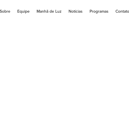
Sobre
Equipe
Manhã de Luz
Notícias
Programas
Contat
 PAULO CEZAR C
TREGA TROFÉU 
IANO MENDES PAR
EDORES DA CATE