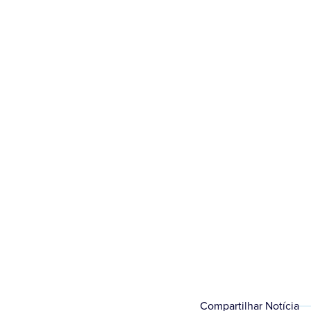
“APLI
Dom Paulo Cezar Cos
Compartilhar Notícia