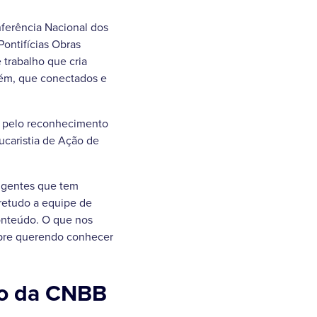
nferência Nacional dos
Pontifícias Obras
trabalho que cria
bém, que conectados e
B pelo reconhecimento
ucaristia de Ação de
d gentes que tem
retudo a equipe de
onteúdo. O que nos
mpre querendo conhecer
ão da CNBB