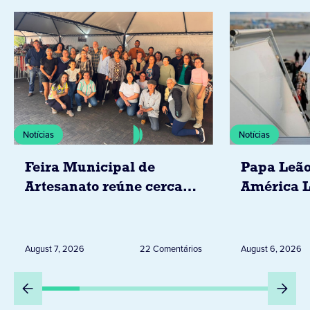
Notícias
Notícias
Feira Municipal de
Papa Leão
Artesanato reúne cerca
América L
de 20 expositores neste
novembro,
sábado em Jacarezinho
Uruguai, 
Peru
August 7, 2026
22 Comentários
August 6, 2026