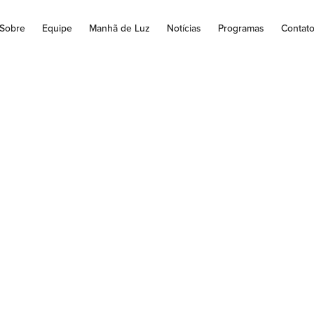
Sobre
Equipe
Manhã de Luz
Notícias
Programas
Contat
DIÇÕES CNBB LAN
RAFIA DO JOVEM 
O ACUTIS, UM M
 SANTIDADE NA 