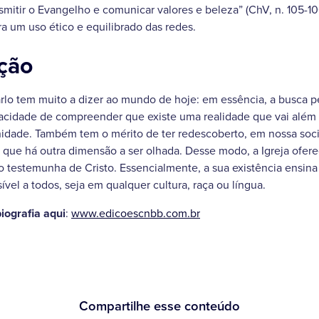
mitir o Evangelho e comunicar valores e beleza” (ChV, n. 105-10
ra um uso ético e equilibrado das redes.
ação
rlo tem muito a dizer ao mundo de hoje: em essência, a busca p
apacidade de compreender que existe uma realidade que vai além
rnidade. Também tem o mérito de ter redescoberto, em nossa soc
 que há outra dimensão a ser olhada. Desse modo, a Igreja ofere
 testemunha de Cristo. Essencialmente, a sua existência ensina
vel a todos, seja em qualquer cultura, raça ou língua.
iografia aqui
:
www.edicoescnbb.com.br
Compartilhe esse conteúdo