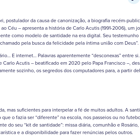
ri, postulador da causa de canonização, a biografia recém-publi
 ao Céu – apresenta a história de Carlo Acutis (1991-2006), um
nte como modelo de santidade na era digital. Seu testemunho i
 chamado pela busca da felicidade pela íntima união com Deus”.
sário… E internet… Palavras aparentemente “desconexas” entre si
e Carlo Acutis – beatificado em 2020 pelo Papa Francisco –, d
mente sozinho, os segredos dos computadores para, a partir del
a
a, mas suficientes para interpelar a fé de muitos adultos. A sant
o que o fazia ser “diferente” na escola, nos passeios ou no fute
nte do seu “kit de santidade”: missa diária, comunhão e Rosário
arística e a disponibilidade para fazer renúncias pelos outros.