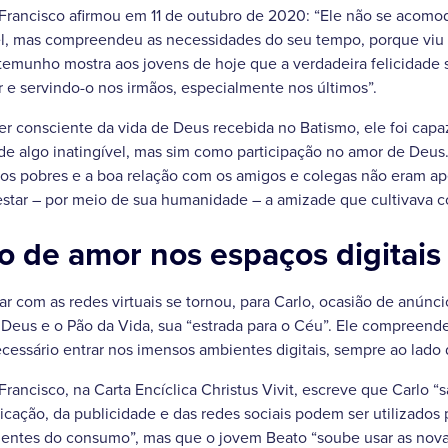
 Francisco afirmou em 11 de outubro de 2020: “Ele não se aco
el, mas compreendeu as necessidades do seu tempo, porque viu o
stemunho mostra aos jovens de hoje que a verdadeira felicidade
 e servindo-o nos irmãos, especialmente nos últimos”.
r consciente da vida de Deus recebida no Batismo, ele foi cap
e algo inatingível, mas sim como participação no amor de Deus. 
 os pobres e a boa relação com os amigos e colegas não eram a
estar – por meio de sua humanidade – a amizade que cultivava 
 de amor nos espaços digitais
 com as redes virtuais se tornou, para Carlo, ocasião de anúnc
e Deus e o Pão da Vida, sua “estrada para o Céu”. Ele compreend
ecessário entrar nos imensos ambientes digitais, sempre ao lado 
Francisco, na Carta Encíclica Christus Vivit, escreve que Carlo 
ção, da publicidade e das redes sociais podem ser utilizados p
ntes do consumo”, mas que o jovem Beato “soube usar as nova