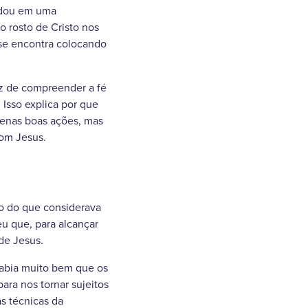
modou em uma
 rosto de Cristo nos
 se encontra colocando
az de compreender a fé
Isso explica por que
penas boas ações, mas
com Jesus.
io do que considerava
eu que, para alcançar
de Jesus.
“sabia muito bem que os
ara nos tornar sujeitos
s técnicas da