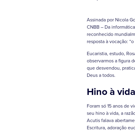
Assinada por Nicola Go
CNBB – Da informática
reconhecido mundialme
resposta à vocação: “o
Eucaristia, estudo, Ro
observarmos a figura d
que desvendou, pratica
Deus a todos.
Hino à vid
Foram só 15 anos de vid
seu hino à vida, a razã
Acutis falava abertame
Escritura, adoração euc