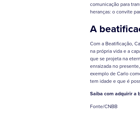
comunicação para trans
heranças: o convite pa
A beatific
Com a Beatificação, Ca
na própria vida e a c
que se projeta na ete
enraizada no presente,
exemplo de Carlo como
tem idade e que é possí
Saiba com adquirir a b
Fonte/CNBB