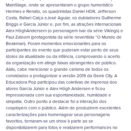
MainStage, onde se apresentaram o grupo humorístico
Hermes e Renato, os quadrinistas Daniel HDR, Jefferson
Costa, Rafael Calça eJosé Aguiar, os dubladores Guilherme
Briggs e Garcia Júnior e, por fim, as atrações internacionais
Alex HöghAndersern (o personagem Ivar da série Vikings) e
Paul Zaloom (protagonista da série noventista “O Mundo de
Beakman). Foram momentos emocionantes para os
participantes do evento que puderam estar perto de seus
ídolos da atualidade ou da infância, comprovando o acerto
da organização em atingir faixas abrangentes de público.
Aliás, cabe mencionar o grande carisma de todos os
convidados a protagonizar a versão 2019 da Geek City. A
Educadora Pop participou das coletivas de imprensa dos
atores Garcia Júnior e Alex Högh Andersen e ficou
impressionada com sua espontaneidade, humildade e
simpatia. Outro ponto a destacar foi a interação dos
com o público. Além de produzirem excelentes
cosplayers
caracterizações para homenagear seus personagens
favoritos, tornaram-se um show à parte ao se
disponibilizarem para fotos e realizarem performances no