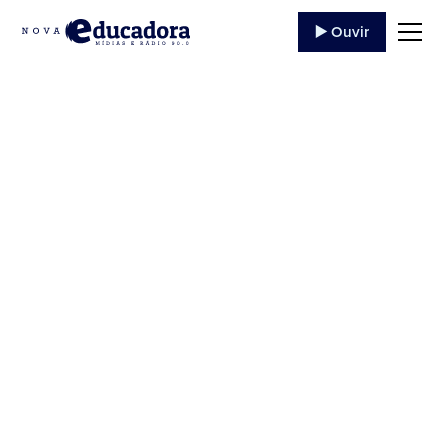
▶️ Ouvir
Educadora Pop faz
cobertura exclusiva
da Geek City em
Curitiba
Por Camila Almeida e David Andrade Nos dias 30 e
31 de agosto e 01 de setembro, a Rádio
Educadora, por meio dos apresentadores do...
8 de Setembro
,
2019