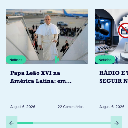
Notícias
Notícias
Papa Leão XVI na
RÁDIO E 
América Latina: em
SEGUIR 
novembro, visitará
RESTRIÇ
Uruguai, Argentina e
ELEITORA
Peru
DESTA Q
August 6, 2026
22 Comentários
August 6, 2026
DIA 6