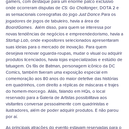
gamers, com destaque para um enorme palco exclusivo
onde ocorreram disputas de
, DOTA 2 e
CS: Go Challanger
as sensacionais coreografias do jogo
.Para os
Just Dance
jogadores de jogos de tabuleiro, havia a área de
. Além disso, para quem se interessa por
BoardGames
novas tendências de negócios e empreendedorismo, havia a
, onde expositores selecionados apresentaram
Startup Lab
suas ideias para o mercado de inovação. Para quem
desejava renovar oguarda-roupas, mudar o visual ou adquirir
produtos licenciados, havia lojas especializadas e estúdio de
tatuagem. Os fãs de Batman, personagem icônico da DC
Comics, também tiveram uma exposição especial em
comemoração aos 80 anos do maior detetive das histórias
em quadrinhos, com direito a réplicas de máscaras e trajes
do homem-morcego. Aliás, falando em HQs, o local
reservado para a Galeria de Artistas possibilitava aos
visitantes conversar pessoalmente com quadrinistas e
ilustradores, além de poder adquirir produtos. E não parou
por aí.
As principais atrações do evento estavam reservadas para o