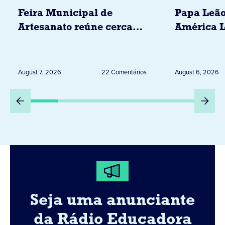
Feira Municipal de
Papa Leão
Artesanato reúne cerca
América L
de 20 expositores neste
novembro,
sábado em Jacarezinho
Uruguai, 
Peru
August 7, 2026
22 Comentários
August 6, 2026
Seja uma anunciante
da Rádio Educadora