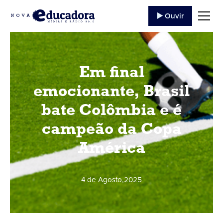
▶️ Ouvir
Em final
emocionante, Brasil
bate Colômbia e é
campeão da Copa
América
4 de Agosto
,
2025