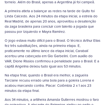
torneio. Além do Brasil, apenas a Argentina já foi campeã.
A primeira atleta a balançar as redes na tarde de Quito foi
Linda Caicedo. Aos 24 minutos da etapa inicial, a estrela do
Real Madrid, de apenas 20 anos, aproveitou a desatenção
da zaga brasileira para concluir com talento a jogada que
passou por Izquierdo e Mayra Ramírez.
O jogo estava muito difícil para o Brasil. O técnico Arthur Elias
fez três substituições, ainda na primeira etapa. E,
praticamente no último lance da etapa inicial, Carabalí
acertou uma cabeçada em Gio Garbelini. Com auxílio do
VAR, Dione Rissios confirmou a penalidade para o Brasil. E a
capitã Angelina deixou tudo igual aos 53 minutos.
Na etapa final, quando o Brasil era melhor, a zagueira
Tarciane recuou errado uma bola para a goleira Lorena e
acabou marcando contra. Placar: Colômbia 2 x 1 aos 23
minutos da etapa final.
Aos 34 minutos, a artilheira Amanda Gutierres mostrou o faro
da goleadora. A atacante do Palmeiras ajeitou no peito o