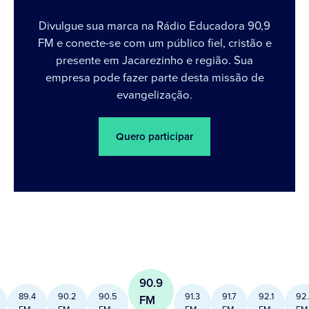
Divulgue sua marca na Rádio Educadora 90,9
FM e conecte-se com um público fiel, cristão e
presente em Jacarezinho e região. Sua
empresa pode fazer parte desta missão de
evangelização.
Quero participar
90.9
89.4
90.2
90.5
91.3
91.7
92.1
92
FM