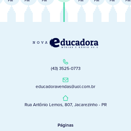
FM
FM
FM
FM
FM
FM
FM
(43) 3525-0773
educadoravendas@uol.com.br
Rua Antônio Lemos, 807, Jacarezinho - PR
Páginas