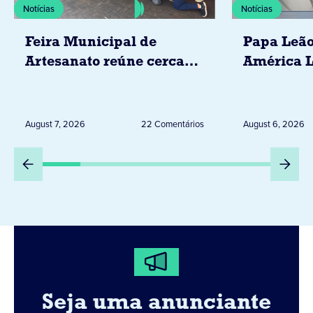
Notícias
Notícias
Feira Municipal de
Papa Leão
Artesanato reúne cerca
América L
de 20 expositores neste
novembro,
sábado em Jacarezinho
Uruguai, 
Peru
August 7, 2026
22 Comentários
August 6, 2026
Seja uma anunciante