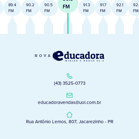
89.4
90.2
90.5
91.3
91.7
92.1
92
FM
FM
FM
FM
FM
FM
FM
FM
(43) 3525-0773
educadoravendas@uol.com.br
Rua Antônio Lemos, 807, Jacarezinho - PR