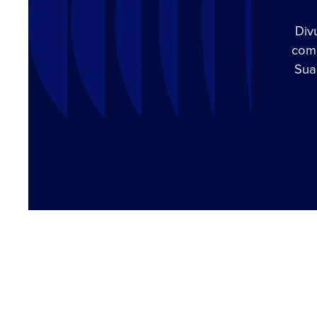
Div
com 
Sua