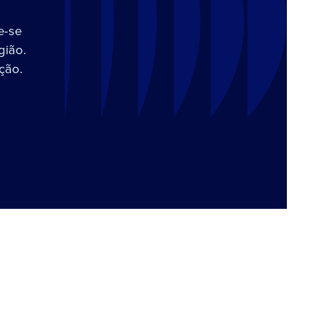
e-se
gião.
ção.