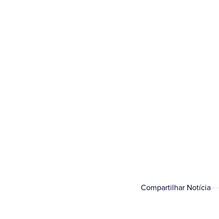
1.a etapa Área ap
Quintan
Compartilhar Notícia