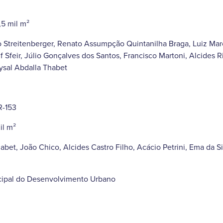
,5 mil m²
 Streitenberger, Renato Assumpção Quintanilha Braga, Luiz Mar
f Sfeir, Júlio Gonçalves dos Santos, Francisco Martoni, Alcides 
ysal Abdalla Thabet
R-153
il m²
bet, João Chico, Alcides Castro Filho, Acácio Petrini, Ema da Si
cipal do Desenvolvimento Urbano