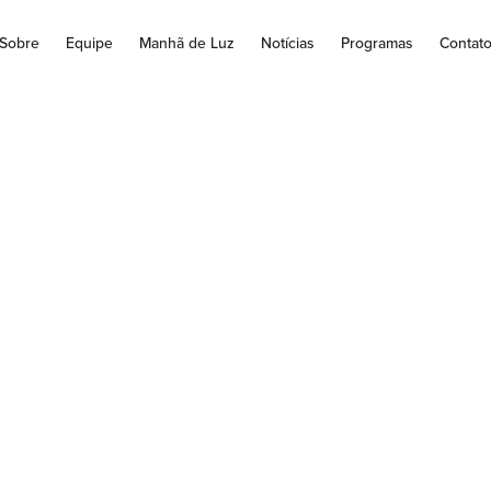
Sobre
Equipe
Manhã de Luz
Notícias
Programas
Contat
resa retoma obra
os-fios e calçadas 
terior pavimentaçã
meira etapa do Bai