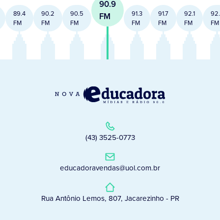
90.9
89.4
90.2
90.5
91.3
91.7
92.1
92
FM
FM
FM
FM
FM
FM
FM
FM
(43) 3525-0773
educadoravendas@uol.com.br
Rua Antônio Lemos, 807, Jacarezinho - PR