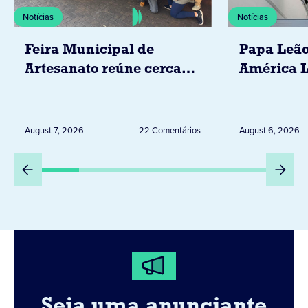
Notícias
Notícias
Feira Municipal de
Papa Leão
Artesanato reúne cerca
América L
de 20 expositores neste
novembro,
sábado em Jacarezinho
Uruguai, 
Peru
August 7, 2026
22 Comentários
August 6, 2026
Seja uma anunciante