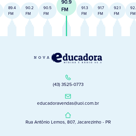
90.9
89.4
90.2
90.5
91.3
91.7
92.1
92
FM
FM
FM
FM
FM
FM
FM
FM
(43) 3525-0773
educadoravendas@uol.com.br
Rua Antônio Lemos, 807, Jacarezinho - PR