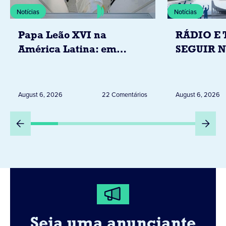
Notícias
Notícias
Papa Leão XVI na
RÁDIO E 
América Latina: em
SEGUIR 
novembro, visitará
RESTRIÇ
Uruguai, Argentina e
ELEITORA
Peru
DESTA Q
August 6, 2026
22 Comentários
August 6, 2026
DIA 6
Seja uma anunciante