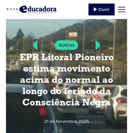
▶️ Ouvir
Notícias
EPR Litoral Pioneiro
estima movimento
acima do normal ao
longo do feriado da
Consciência Negra
21 de Novembro
,
2025