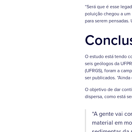
“Será que é esse legad
poluição chegou a um n
para serem pensadas. U
Conclu
O estudo está tendo c
seis geólogos da UFPR
(UFRGS), foram a campo
ser publicados. “Ainda
O objetivo de dar cont
dispersa, como está se
“A gente vai co
material em mo
sedimentar da r