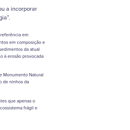
ou a incorporar
ia”.
 referência em
stintos em composição e
 sedimentos da atual
ido à erosão provocada
 de Monumento Natural
ão de ninhos da
ntes que apenas o
cossistema frágil e