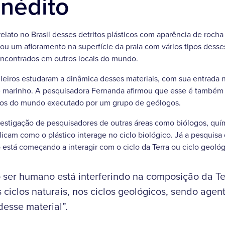
inédito
relato no Brasil desses detritos plásticos com aparência de roch
 um afloramento na superfície da praia com vários tipos desses
encontrados em outros locais do mundo.
leiros estudaram a dinâmica desses materiais, com sua entrada n
e marinho. A pesquisadora Fernanda afirmou que esse é também 
iros do mundo executado por um grupo de geólogos.
estigação de pesquisadores de outras áreas como biólogos, quím
icam como o plástico interage no ciclo biológico. Já a pesquisa
 está começando a interagir com o ciclo da Terra ou ciclo geológ
o ser humano está interferindo na composição da Te
s ciclos naturais, nos ciclos geológicos, sendo agen
esse material”.