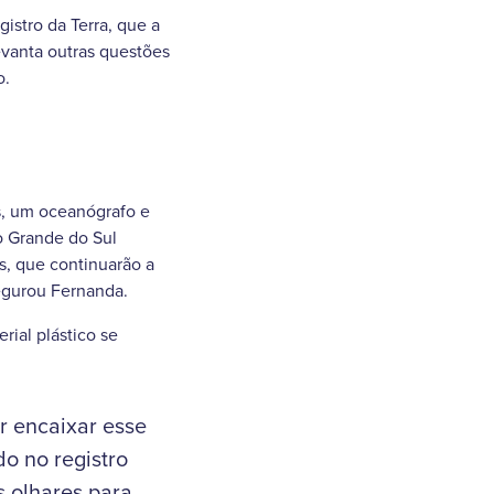
istro da Terra, que a
evanta outras questões
o.
s, um oceanógrafo e
o Grande do Sul
s, que continuarão a
segurou Fernanda.
rial plástico se
r encaixar esse
o no registro
s olhares para