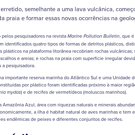
derretido, semelhante a uma lava vulcânica, começ
a praia e formar essas novas ocorrências na geolog
 pelos pesquisadores na revista
, que é
Marine Pollution Bulletin
m identificados quatro tipos de formas de detritos plásticos, di
s plásticos na plataforma litorânea recobriam rochas vulcânicas;
scalhos e areias; e rochas na praia com superfície irregular dev
u a pesquisadora.
uma importante reserva marinha do Atlântico Sul e uma Unidade
onstituídas por plástico foram identificadas próximo à maior regi
) e de recifes de vermetídeos (moluscos marinhos).
nia mydas
 Amazônia Azul, área com riquezas naturais e minerais abunda
conomicamente, a ilha é habitat natural de aves marinhas e tem e
ies endêmicas de peixes e diferentes conjuntos de recifes.