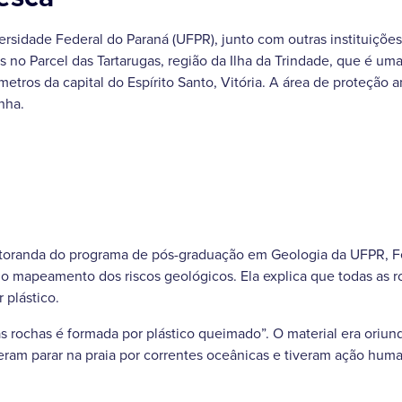
rsidade Federal do Paraná (UFPR), junto com outras instituiçõe
 no Parcel das Tartarugas, região da Ilha da Trindade, que é uma
ômetros da capital do Espírito Santo, Vitória. A área de proteção 
nha.
toranda do programa de pós-graduação em Geologia da UFPR, F
o mapeamento dos riscos geológicos. Ela explica que todas as 
 plástico.
as rochas é formada por plástico queimado”. O material era oriu
eram parar na praia por correntes oceânicas e tiveram ação hum