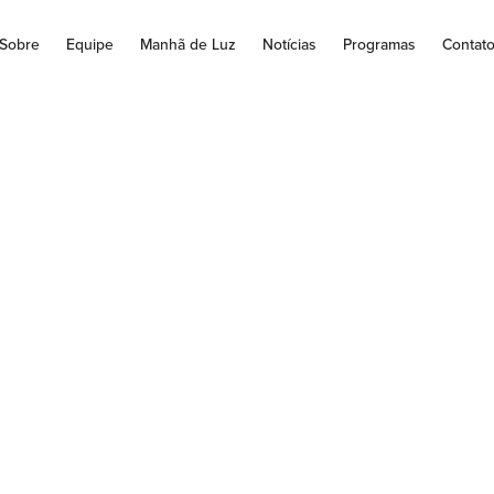
Sobre
Equipe
Manhã de Luz
Notícias
Programas
Contat
tudo encontra roc
stas de plástico n
da Trindade
Santo, e material é oriundo de redes de pesca Pesquisadores da U
Paraná (UFPR), junto com outras instituições, encontraram...