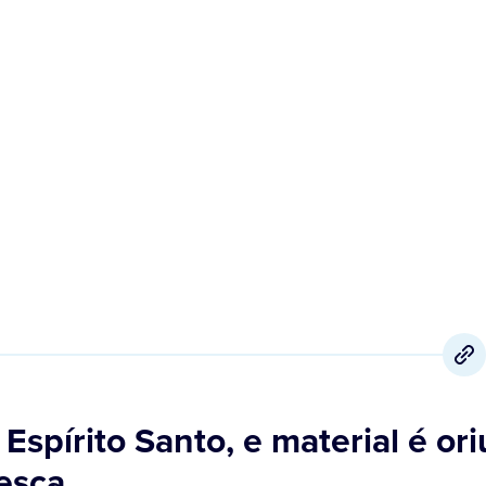
25 de Janeiro
,
2023
o Espírito Santo, e material é o
esca