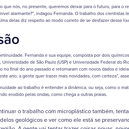
o que nós, no presente, queremos deixar para o futuro, para o reg
ível alarmante?”, indagou Fernanda. O trabalho dos cientistas l
ma delas diz respeito ao modo correto de se desfazer desse lix
são
ontinuidade. Fernanda e sua equipe, composta por dois químico
, Universidade de São Paulo (USP) e Universidade Federal do Ri
 no final do ano passado e retornaram com novos dados e ideia
 este ano, a gente quer trazer mais novidades, com certeza”, as
inuidade ao trabalho é entender a dinâmica, ou seja, como o mate
ndo erodido pelas ondas, como chega a outras praias.
ntinuar o trabalho com microplástico também, tenta
delos geológicos e ver como ele está se preservand
egião. A gente vai tentar trazer coisas novas, novo