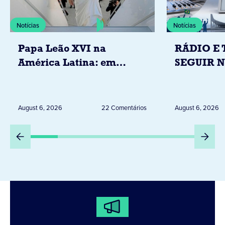
Notícias
Notícias
Papa Leão XVI na
RÁDIO E 
América Latina: em
SEGUIR 
novembro, visitará
RESTRIÇ
Uruguai, Argentina e
ELEITORA
Peru
DESTA Q
August 6, 2026
22 Comentários
August 6, 2026
DIA 6