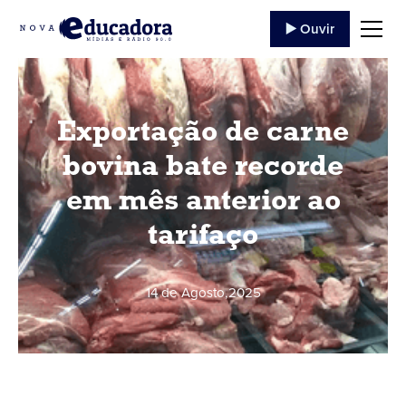
▶️ Ouvir
Exportação de carne
bovina bate recorde
em mês anterior ao
tarifaço
14 de Agosto
,
2025