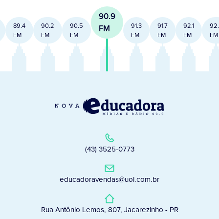
90.9
89.4
90.2
90.5
91.3
91.7
92.1
92
FM
FM
FM
FM
FM
FM
FM
FM
(43) 3525-0773
educadoravendas@uol.com.br
Rua Antônio Lemos, 807, Jacarezinho - PR