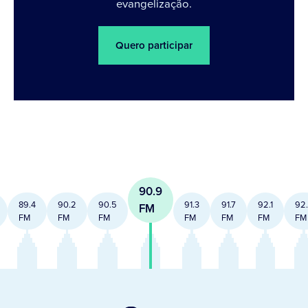
evangelização.
Quero participar
90.9
89.4
90.2
90.5
91.3
91.7
92.1
92
FM
FM
FM
FM
FM
FM
FM
FM