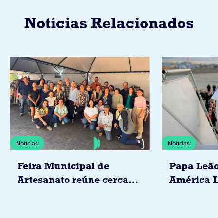
Notícias Relacionados
Notícias
Notícias
Feira Municipal de
Papa Leão
Artesanato reúne cerca
América L
de 20 expositores neste
novembro,
sábado em Jacarezinho
Uruguai, 