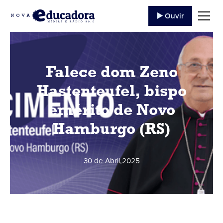
▶️ Ouvir
Falece dom Zeno
Hastenteufel, bispo
emérito de Novo
Hamburgo (RS)
30 de Abril
,
2025