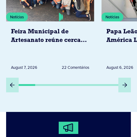
Notícias
Notícias
Feira Municipal de
Papa Leão
Artesanato reúne cerca
América L
de 20 expositores neste
novembro,
sábado em Jacarezinho
Uruguai, 
Peru
August 7, 2026
22 Comentários
August 6, 2026