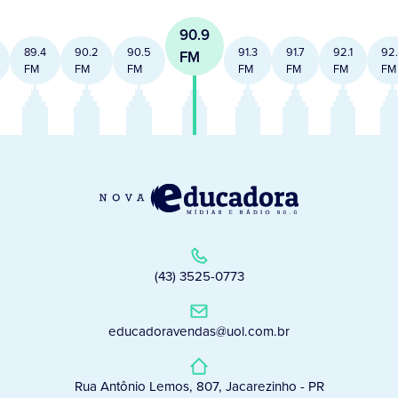
90.9
89.4
90.2
90.5
91.3
91.7
92.1
92
FM
FM
FM
FM
FM
FM
FM
FM
(43) 3525-0773
educadoravendas@uol.com.br
Rua Antônio Lemos, 807, Jacarezinho - PR