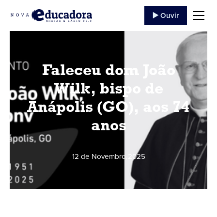
▶️ Ouvir
Faleceu dom João
Wilk, bispo de
Anápolis (GO), aos 74
anos
12 de Novembro
,
2025