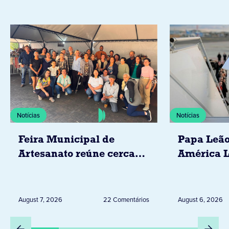
Notícias
Notícias
Feira Municipal de
Papa Leão
Artesanato reúne cerca
América L
de 20 expositores neste
novembro,
sábado em Jacarezinho
Uruguai, 
Peru
August 7, 2026
22 Comentários
August 6, 2026