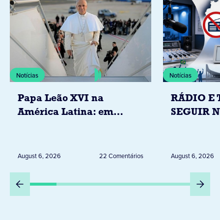
Notícias
Notícias
Papa Leão XVI na
RÁDIO E 
América Latina: em
SEGUIR 
novembro, visitará
RESTRIÇ
Uruguai, Argentina e
ELEITORA
Peru
DESTA Q
August 6, 2026
22 Comentários
August 6, 2026
DIA 6