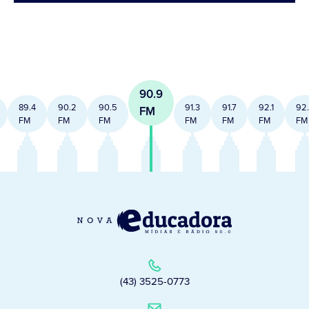
90.9
89.4
90.2
90.5
91.3
91.7
92.1
92
FM
FM
FM
FM
FM
FM
FM
FM
(43) 3525-0773