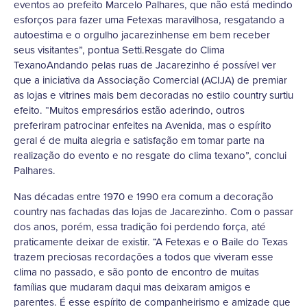
eventos ao prefeito Marcelo Palhares, que não está medindo
esforços para fazer uma Fetexas maravilhosa, resgatando a
autoestima e o orgulho jacarezinhense em bem receber
seus visitantes”, pontua Setti.Resgate do Clima
TexanoAndando pelas ruas de Jacarezinho é possível ver
que a iniciativa da Associação Comercial (ACIJA) de premiar
as lojas e vitrines mais bem decoradas no estilo country surtiu
efeito. “Muitos empresários estão aderindo, outros
preferiram patrocinar enfeites na Avenida, mas o espírito
geral é de muita alegria e satisfação em tomar parte na
realização do evento e no resgate do clima texano”, conclui
Palhares.
Nas décadas entre 1970 e 1990 era comum a decoração
country nas fachadas das lojas de Jacarezinho. Com o passar
dos anos, porém, essa tradição foi perdendo força, até
praticamente deixar de existir. “A Fetexas e o Baile do Texas
trazem preciosas recordações a todos que viveram esse
clima no passado, e são ponto de encontro de muitas
famílias que mudaram daqui mas deixaram amigos e
parentes. É esse espírito de companheirismo e amizade que