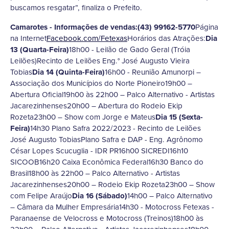
buscamos resgatar”, finaliza o Prefeito.
Camarotes - Informações de vendas:(43) 99162-5770
Página
na Internet
Facebook.com/Fetexas
Horários das Atrações:
Dia
13 (Quarta-Feira)
18h00 - Leilão de Gado Geral (Tróia
Leilões)Recinto de Leilões Eng.° José Augusto Vieira
Tobias
Dia 14 (Quinta-Feira)
16h00 - Reunião Amunorpi –
Associação dos Municípios do Norte Pioneiro19h00 –
Abertura Oficial19h00 às 22h00 – Palco Alternativo - Artistas
Jacarezinhenses20h00 – Abertura do Rodeio Ekip
Rozeta23h00 – Show com Jorge e Mateus
Dia 15 (Sexta-
Feira)
14h30 Plano Safra 2022/2023 - Recinto de Leilões
José Augusto TobiasPlano Safra e DAP - Eng. Agrônomo
César Lopes Scucuglia - IDR PR16h00 SICREDI16h10
SICOOB16h20 Caixa Econômica Federal16h30 Banco do
Brasil18h00 às 22h00 – Palco Alternativo - Artistas
Jacarezinhenses20h00 – Rodeio Ekip Rozeta23h00 – Show
com Felipe Araújo
Dia 16 (Sábado)
14h00 – Palco Alternativo
– Câmara da Mulher Empresária14h30 - Motocross Fetexas -
Paranaense de Velocross e Motocross (Treinos)18h00 às