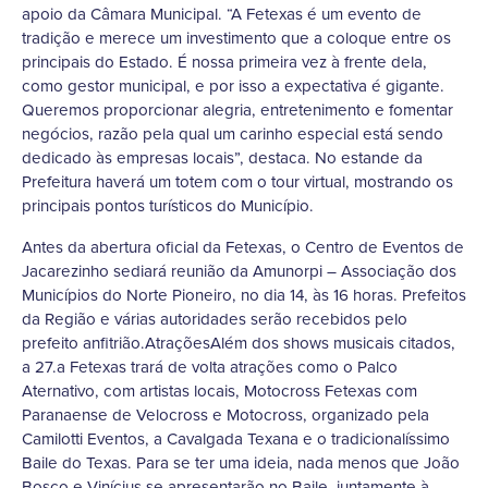
apoio da Câmara Municipal. “A Fetexas é um evento de
tradição e merece um investimento que a coloque entre os
principais do Estado. É nossa primeira vez à frente dela,
como gestor municipal, e por isso a expectativa é gigante.
Queremos proporcionar alegria, entretenimento e fomentar
negócios, razão pela qual um carinho especial está sendo
dedicado às empresas locais”, destaca. No estande da
Prefeitura haverá um totem com o tour virtual, mostrando os
principais pontos turísticos do Município.
Antes da abertura oficial da Fetexas, o Centro de Eventos de
Jacarezinho sediará reunião da Amunorpi – Associação dos
Municípios do Norte Pioneiro, no dia 14, às 16 horas. Prefeitos
da Região e várias autoridades serão recebidos pelo
prefeito anfitrião.AtraçõesAlém dos shows musicais citados,
a 27.a Fetexas trará de volta atrações como o Palco
Aternativo, com artistas locais, Motocross Fetexas com
Paranaense de Velocross e Motocross, organizado pela
Camilotti Eventos, a Cavalgada Texana e o tradicionalíssimo
Baile do Texas. Para se ter uma ideia, nada menos que João
Bosco e Vinícius se apresentarão no Baile, juntamente à