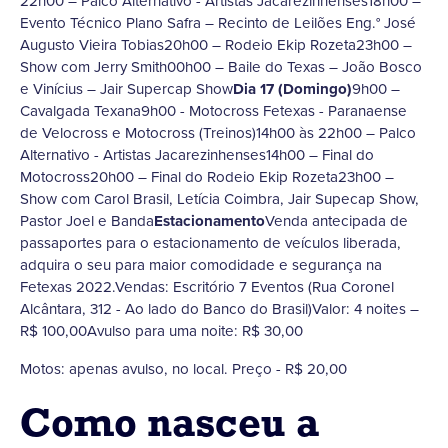
22h00 – Palco Alternativo - Artistas Jacarezinhenses18h00 –
Evento Técnico Plano Safra – Recinto de Leilões Eng.° José
Augusto Vieira Tobias20h00 – Rodeio Ekip Rozeta23h00 –
Show com Jerry Smith00h00 – Baile do Texas – João Bosco
e Vinícius – Jair Supercap Show
Dia 17 (Domingo)
9h00 –
Cavalgada Texana9h00 - Motocross Fetexas - Paranaense
de Velocross e Motocross (Treinos)14h00 às 22h00 – Palco
Alternativo - Artistas Jacarezinhenses14h00 – Final do
Motocross20h00 – Final do Rodeio Ekip Rozeta23h00 –
Show com Carol Brasil, Letícia Coimbra, Jair Supecap Show,
Pastor Joel e Banda
Estacionamento
Venda antecipada de
passaportes para o estacionamento de veículos liberada,
adquira o seu para maior comodidade e segurança na
Fetexas 2022.Vendas: Escritório 7 Eventos (Rua Coronel
Alcântara, 312 - Ao lado do Banco do Brasil)Valor: 4 noites –
R$ 100,00Avulso para uma noite: R$ 30,00
Motos: apenas avulso, no local. Preço - R$ 20,00
Como nasceu a