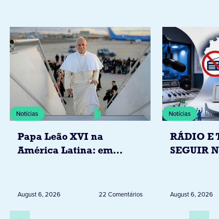
Notícias
Notícias
Papa Leão XVI na
RÁDIO E 
América Latina: em
SEGUIR 
novembro, visitará
RESTRIÇ
Uruguai, Argentina e
ELEITORA
Peru
DESTA Q
August 6, 2026
22 Comentários
August 6, 2026
DIA 6