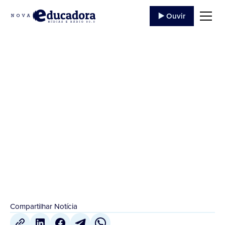
▶️ Ouvir
Ficafé 2021 será
online
A edição 2021 será 100% Online e gratuita....
8 de Julho
,
2021
Compartilhar Notícia