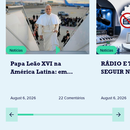
Notícias
Notícias
Papa Leão XVI na
RÁDIO E 
América Latina: em
SEGUIR 
novembro, visitará
RESTRIÇ
Uruguai, Argentina e
ELEITORA
Peru
DESTA Q
August 6, 2026
22 Comentários
August 6, 2026
DIA 6