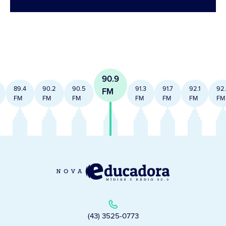
90.9
89.4
90.2
90.5
91.3
91.7
92.1
92
FM
FM
FM
FM
FM
FM
FM
FM
(43) 3525-0773