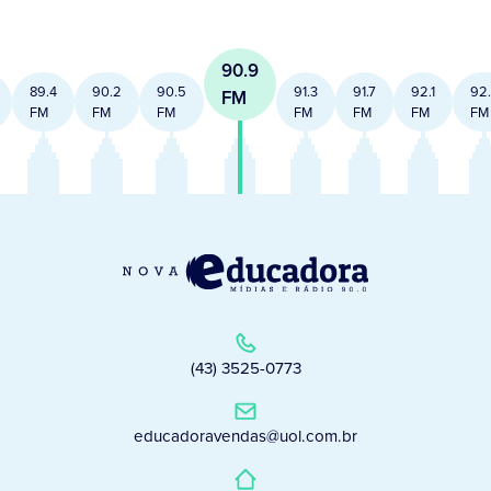
90.9
89.4
90.2
90.5
91.3
91.7
92.1
92
FM
FM
FM
FM
FM
FM
FM
FM
(43) 3525-0773
educadoravendas@uol.com.br