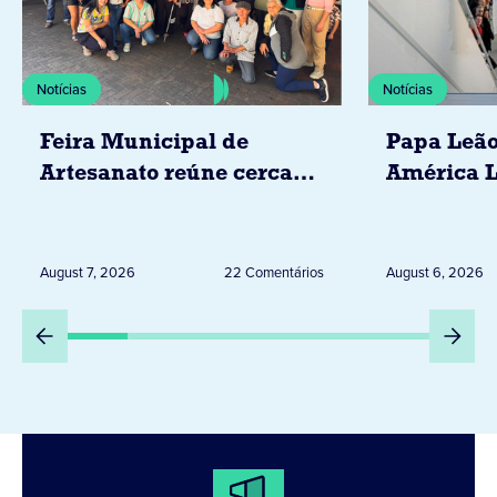
Notícias
Notícias
Feira Municipal de
Papa Leão
Artesanato reúne cerca
América L
de 20 expositores neste
novembro,
sábado em Jacarezinho
Uruguai, 
Peru
August 7, 2026
22 Comentários
August 6, 2026