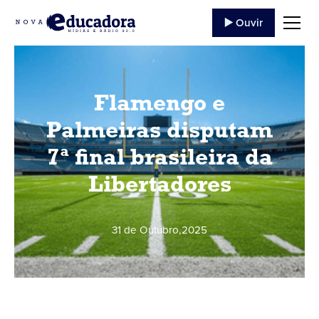
▶️ Ouvir
Flamengo e
Palmeiras disputam
7ª final brasileira da
Libertadores
31 de Outubro
,
2025