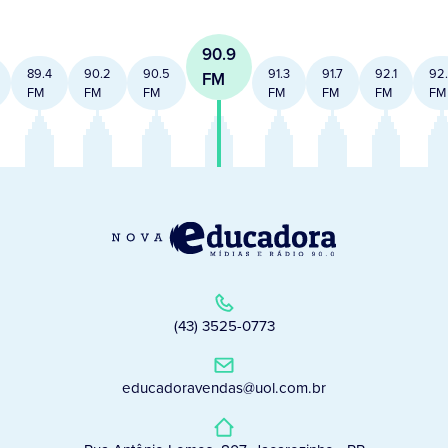
90.9
89.4
90.2
90.5
91.3
91.7
92.1
92
FM
FM
FM
FM
FM
FM
FM
FM
(43) 3525-0773
educadoravendas@uol.com.br