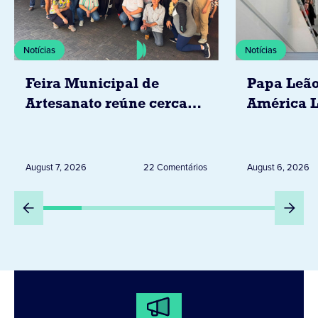
Notícias
Notícias
Feira Municipal de
Papa Leão
Artesanato reúne cerca
América L
de 20 expositores neste
novembro,
sábado em Jacarezinho
Uruguai, 
Peru
August 7, 2026
22 Comentários
August 6, 2026