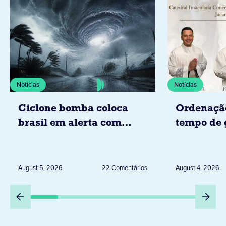
Notícias
Notícias
Ciclone bomba coloca
Ordenaçã
brasil em alerta com
tempo de 
tempestades, ventos e
Diocese d
granizo previstos entre os
dias 6 e 8 de agosto
August 5, 2026
22 Comentários
August 4, 2026