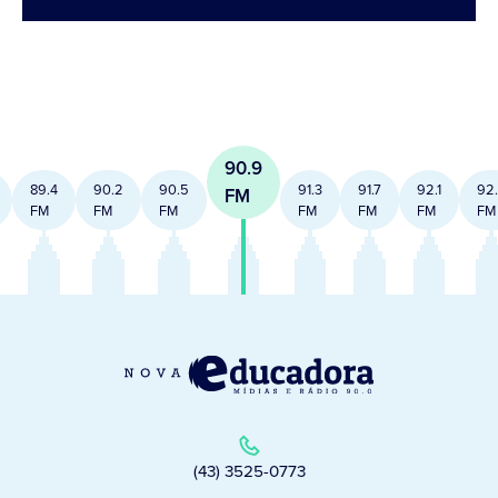
90.9
89.4
90.2
90.5
91.3
91.7
92.1
92
FM
FM
FM
FM
FM
FM
FM
FM
(43) 3525-0773