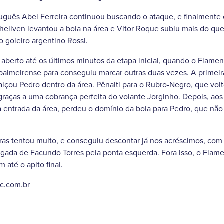
uguês Abel Ferreira continuou buscando o ataque, e finalmente
Khellven levantou a bola na área e Vitor Roque subiu mais do qu
o goleiro argentino Rossi.
aberto até os últimos minutos da etapa inicial, quando o Flame
almeirense para conseguiu marcar outras duas vezes. A primeira
çou Pedro dentro da área. Pênalti para o Rubro-Negro, que volt
aças a uma cobrança perfeita do volante Jorginho. Depois, aos 
 entrada da área, perdeu o domínio da bola para Pedro, que nã
iras tentou muito, e conseguiu descontar já nos acréscimos, co
gada de Facundo Torres pela ponta esquerda. Fora isso, o Flame
 até o apito final.
bc.com.br