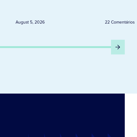
e granizo previstos entre os dias
6 e 8 de agosto
August 5, 2026
22 Comentários