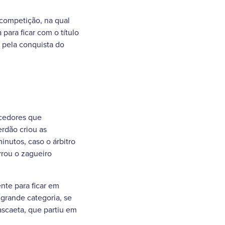
 competição, na qual
ara ficar com o título
o pela conquista do
rcedores que
rdão criou as
inutos, caso o árbitro
rrou o zagueiro
nte para ficar em
grande categoria, se
ascaeta, que partiu em