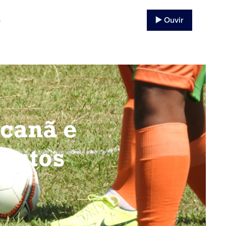
▶️ Ouvir
o
canã e
ontos