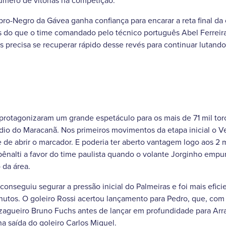
número de vitórias na competição.
bro-Negro da Gávea ganha confiança para encarar a reta final da
 do que o time comandado pelo técnico português Abel Ferreira p
as precisa se recuperar rápido desse revés para continuar lutand
protagonizaram um grande espetáculo para os mais de 71 mil to
io do Maracanã. Nos primeiros movimentos da etapa inicial o Ve
de abrir o marcador. E poderia ter aberto vantagem logo aos 2 m
 pênalti a favor do time paulista quando o volante Jorginho empu
da área.
onseguiu segurar a pressão inicial do Palmeiras e foi mais eficie
utos. O goleiro Rossi acertou lançamento para Pedro, que, com 
zagueiro Bruno Fuchs antes de lançar em profundidade para Arr
na saída do goleiro Carlos Miguel.