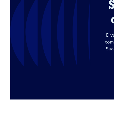
Div
com 
Sua