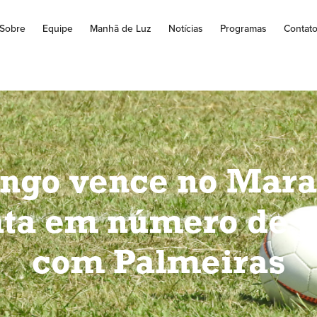
Sobre
Equipe
Manhã de Luz
Notícias
Programas
Contat
ngo vence no Mara
ta em número de p
com Palmeiras