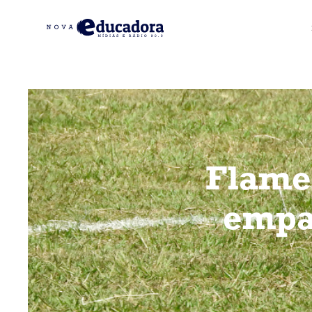
Flame
empa