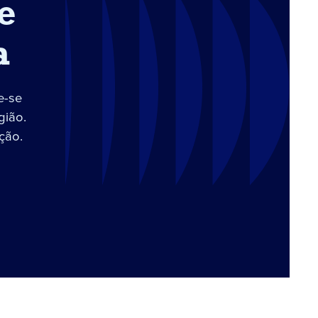
e
a
e-se
gião.
ção.