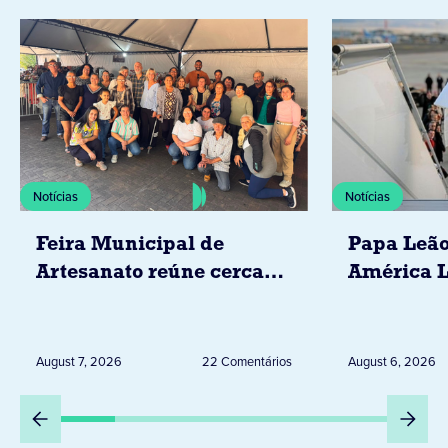
Notícias
Notícias
Feira Municipal de
Papa Leão
Artesanato reúne cerca
América L
de 20 expositores neste
novembro,
sábado em Jacarezinho
Uruguai, 
Peru
August 7, 2026
22 Comentários
August 6, 2026