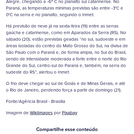
Alegre, chegando a -6º C no planalto sul catarinense. No
Paraná, as temperaturas mínimas previstas são entre -3°C e
0°C na serra e no planalto, segundo o Inmet.
Há previsão de neve já na sexta-feira (19) entre as serras
gaúcha e catarinense, como em Aparados da Serra (RS). No
sábado (20), estão previstas geadas “no sul, sudoeste e em
áreas isoladas do centro do Mato Grosso do Sul, na divisa de
São Paulo com o Paraná e, de forma ampla, no Sul do Brasil,
sendo de intensidade moderada a forte entre o norte do Rio
Grande do Sul, centro-sul do Paraná e, também, na serra do
sudeste do RS”, alertou o Inmet.
O frio deve chegar ao sul de Goiás e de Minas Gerais, e até
o Rio de Janeiro, perdendo força a partir de domingo (21).
Fonte/Agência Brasil - Brasília
Imagem de
WikiImages
por
Pixabay
Compartilhe esse conteúdo