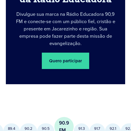
da Rádio Educadora
Divulgue sua marca na Rádio Educadora 90,9
FM e conecte-se com um público fiel, cristão e
presente em Jacarezinho e região. Sua
empresa pode fazer parte desta missão de
evangelização.
Quero participar
90.9
89.4
90.2
90.5
91.3
91.7
92.1
92
FM