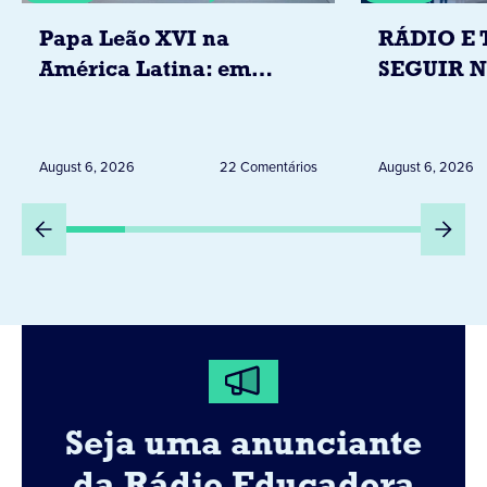
Papa Leão XVI na
RÁDIO E 
América Latina: em
SEGUIR 
novembro, visitará
RESTRIÇ
Uruguai, Argentina e
ELEITORA
Peru
DESTA Q
August 6, 2026
22 Comentários
August 6, 2026
DIA 6
Seja uma anunciante