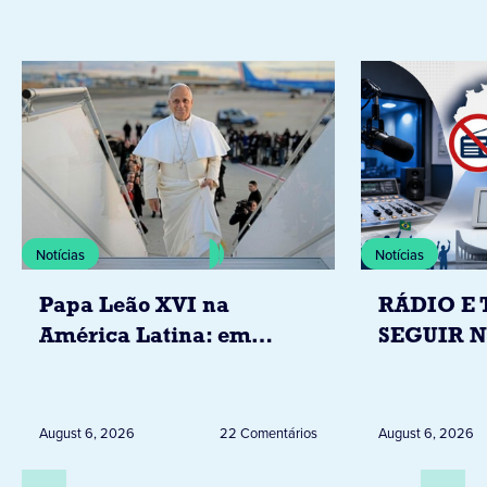
Notícias
Notícias
Papa Leão XVI na
RÁDIO E 
América Latina: em
SEGUIR 
novembro, visitará
RESTRIÇ
Uruguai, Argentina e
ELEITORA
Peru
DESTA Q
August 6, 2026
22 Comentários
August 6, 2026
DIA 6