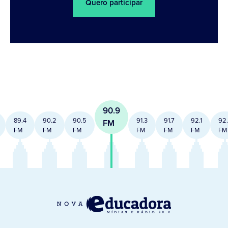
Quero participar
90.9
89.4
90.2
90.5
91.3
91.7
92.1
92
FM
FM
FM
FM
FM
FM
FM
FM