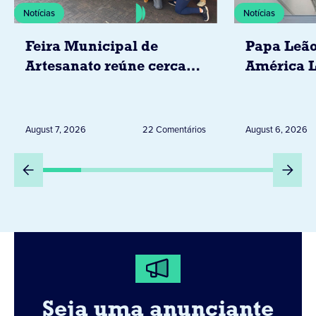
Notícias
Notícias
Feira Municipal de
Papa Leão
Artesanato reúne cerca
América L
de 20 expositores neste
novembro,
sábado em Jacarezinho
Uruguai, 
Peru
August 7, 2026
22 Comentários
August 6, 2026
Seja uma anunciante