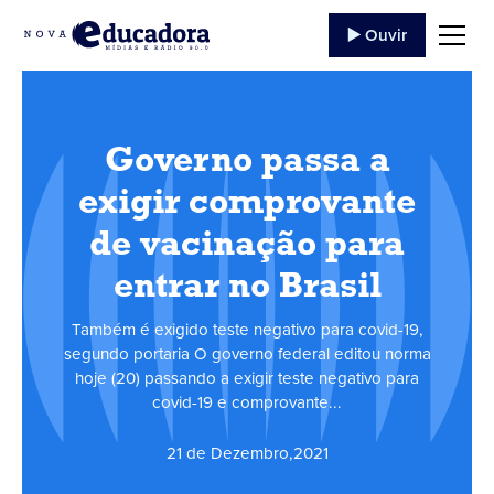
▶️ Ouvir
Governo passa a
exigir comprovante
de vacinação para
entrar no Brasil
Também é exigido teste negativo para covid-19,
segundo portaria O governo federal editou norma
hoje (20) passando a exigir teste negativo para
covid-19 e comprovante...
21 de Dezembro
,
2021