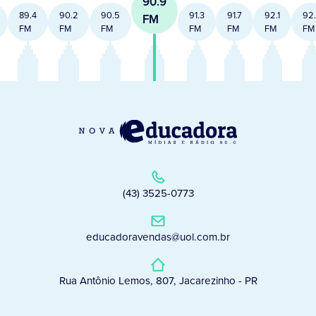
90.9
89.4
90.2
90.5
91.3
91.7
92.1
92
FM
FM
FM
FM
FM
FM
FM
FM
(43) 3525-0773
educadoravendas@uol.com.br
Rua Antônio Lemos, 807, Jacarezinho - PR