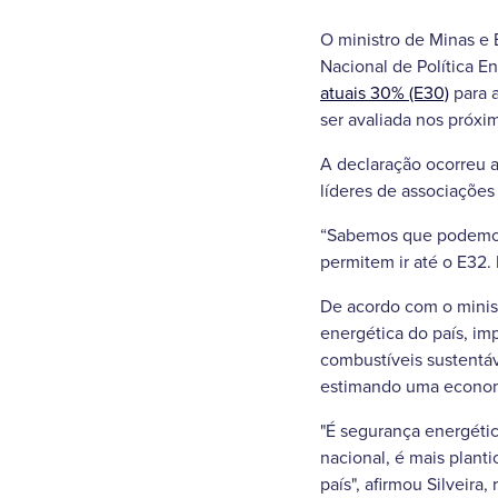
O ministro de Minas e 
Nacional de Política E
atuais 30% (E30)
para 
ser avaliada nos próxim
A declaração ocorreu a
líderes de associações 
“Sabemos que podemos 
permitem ir até o E32. 
De acordo com o minist
energética do país, im
combustíveis sustentáv
estimando uma economi
"É segurança energéti
nacional, é mais plant
país", afirmou Silveir