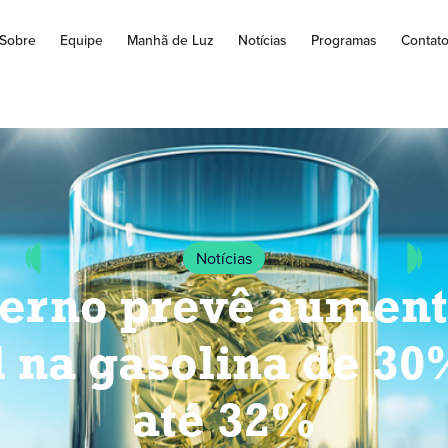
Sobre
Equipe
Manhã de Luz
Notícias
Programas
Contat
Notícias
erno prevê aument
l na gasolina de 30
até 32%