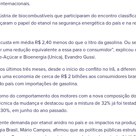
internacionais.
stria de biocombustíveis que participaram do encontro classifi
rçaram o papel do etanol na segurança energética do país e na 
ol custa em média R$ 2,40 menos do que o litro da gasolina. Ou 
er uma redução equivalente a essa para o consumidor”, explicou 
e-Açúcar e Bioenergia (Unica), Evandro Gussi.
s últimos três meses, desde o início do conflito no Irã, a difere
u uma economia de cerca de R$ 2 bilhões aos consumidores brasi
do país com importações de gasolina.
orno do comportamento dos motores com a nova composição do 
técnica da mudança e destacou que a mistura de 32% já foi tes
 30%, em junho do ano passado.
nte demanda por etanol anidro no país e os impactos na produçã
ia Brasil, Mário Campos, afirmou que as políticas públicas estru