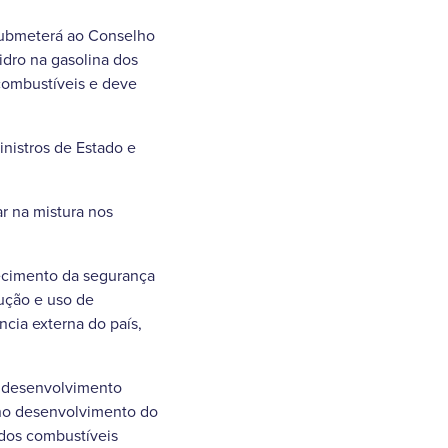
e submeterá ao Conselho
idro na gasolina dos
combustíveis e deve
inistros de Estado e
r na mistura nos
lecimento da segurança
dução e uso de
cia externa do país,
é desenvolvimento
s no desenvolvimento do
 dos combustíveis