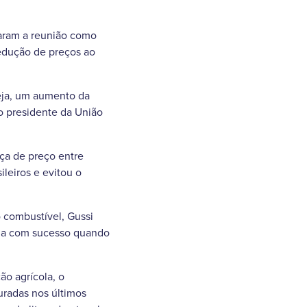
caram a reunião como
redução de preços ao
seja, um aumento da
o presidente da União
nça de preço entre
leiros e evitou o
combustível, Gussi
tada com sucesso quando
o agrícola, o
turadas nos últimos