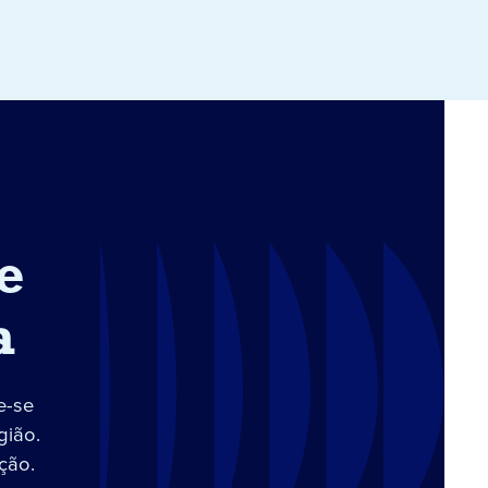
e
a
e-se
gião.
ção.