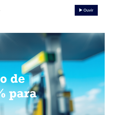
▶️ Ouvir
o
o de
% para