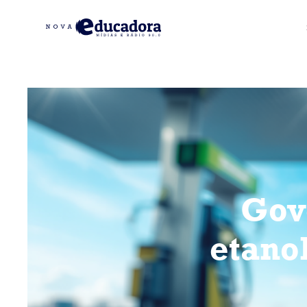
Gov
etano