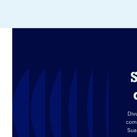
Div
com 
Sua