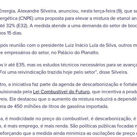
Energia, Alexandre Silveira, anunciou, nesta terça-feira (9), qu
nergética (CNPE) uma proposta para elevar a mistura de etanol an
até 32% (E32). A medida atende a uma demanda do setor de bio
os 15 dias.
pós reunião com o presidente Luiz Inácio Lula da Silva, outros m
e empresários do setor, no Palácio do Planalto.
ir até E35, mas os estudos técnicos necessários para se avança
Foi uma reivindicação trazida hoje pelo setor”, disse Silveira.
ro, a iniciativa faz parte da agenda de descarbonização e forta
pulsionada pela
Lei Combustível do Futuro
, que incentiva a pro
eis. Ele destacou que o aumento da mistura reduzirá a dependên
a de 450 milhões de litros de gasolina importada.
ca, é modicidade no preço do combustível, é descarbonização, 
io, é mais emprego, é mais renda. São políticas públicas focada
a, reforçando que a medida ainda minimiza as oscilações de preço