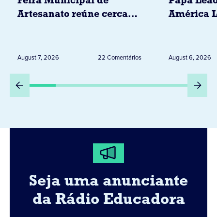
Feira Municipal de
Papa Leão
Artesanato reúne cerca
América L
de 20 expositores neste
novembro,
sábado em Jacarezinho
Uruguai, 
Peru
August 7, 2026
22 Comentários
August 6, 2026
Seja uma anunciante
da Rádio Educadora