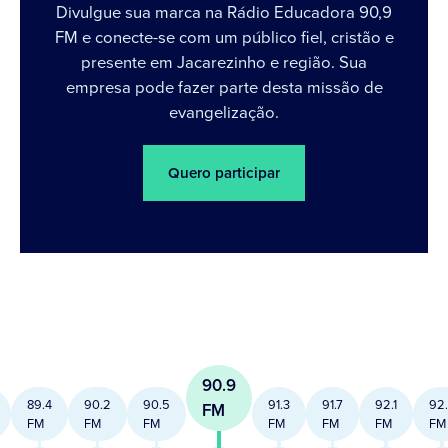
Divulgue sua marca na Rádio Educadora 90,9
FM e conecte-se com um público fiel, cristão e
presente em Jacarezinho e região. Sua
empresa pode fazer parte desta missão de
evangelização.
Quero participar
90.9
89.4
90.2
90.5
91.3
91.7
92.1
92
FM
FM
FM
FM
FM
FM
FM
FM