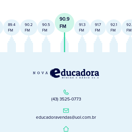
90.9
89.4
90.2
90.5
91.3
91.7
92.1
92
FM
FM
FM
FM
FM
FM
FM
FM
(43) 3525-0773
educadoravendas@uol.com.br