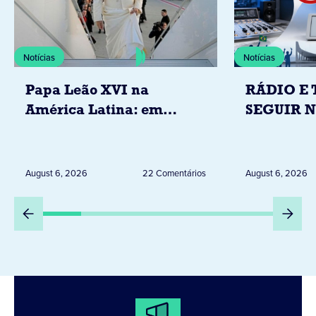
Notícias
Notícias
Papa Leão XVI na
RÁDIO E 
América Latina: em
SEGUIR 
novembro, visitará
RESTRIÇ
Uruguai, Argentina e
ELEITORA
Peru
DESTA Q
August 6, 2026
22 Comentários
August 6, 2026
DIA 6