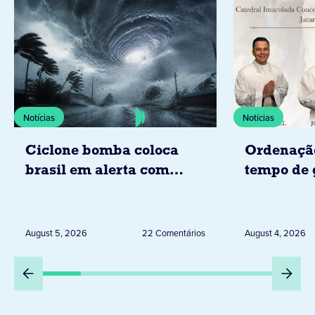
Notícias
Notícias
Ciclone bomba coloca
Ordenaçã
brasil em alerta com
tempo de 
tempestades, ventos e
Diocese d
granizo previstos entre os
dias 6 e 8 de agosto
August 5, 2026
22 Comentários
August 4, 2026