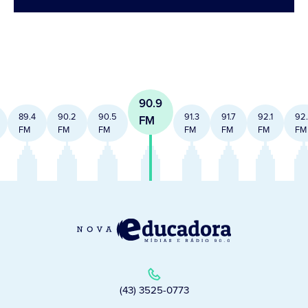
90.9
89.4
90.2
90.5
91.3
91.7
92.1
92
FM
FM
FM
FM
FM
FM
FM
FM
(43) 3525-0773