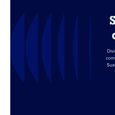
Div
com 
Sua