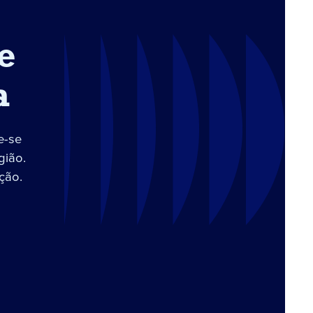
e
a
e-se
gião.
ção.