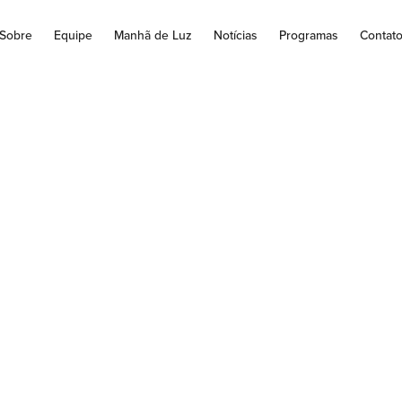
Sobre
Equipe
Manhã de Luz
Notícias
Programas
Contat
0 anos, nascia o Rá
Brasil.
rasil, oficialmente no dia 7 de setembro de 1922, nas comemoraç
Independência do país, com a transmissão da...