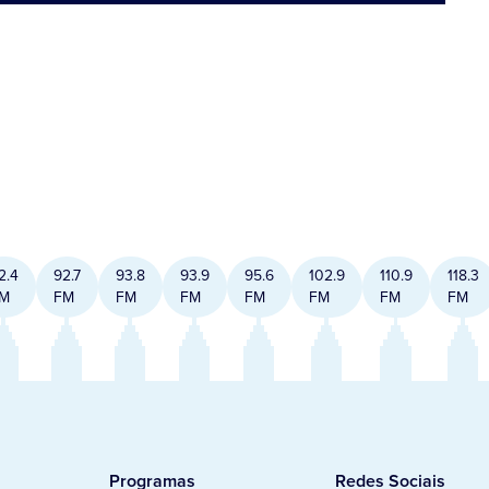
2.4
92.7
93.8
93.9
95.6
102.9
110.9
118.3
M
FM
FM
FM
FM
FM
FM
FM
Programas
Redes Sociais