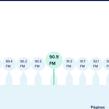
90.9
89.4
90.2
90.5
91.3
91.7
92.1
9
FM
FM
FM
FM
FM
FM
FM
F
Páginas