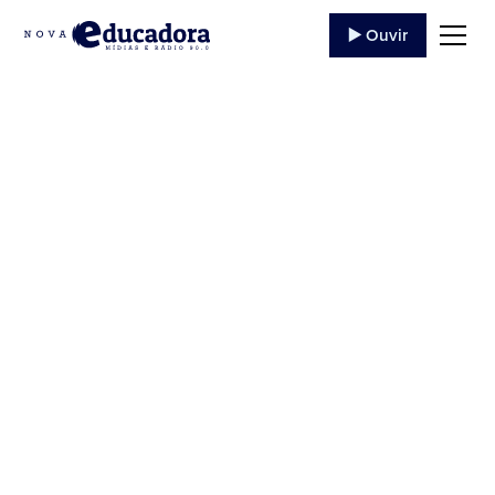
▶️ Ouvir
Hoje a Rádio
Educadora completa
52 anos
Com alegria hoje 03 de Agosto a Educadora esta
de aniversário, são 52 anos de existencia na
cidade de Jacarezinho Homologada em 1969 pelo
departamento...
3 de Agosto
,
2022