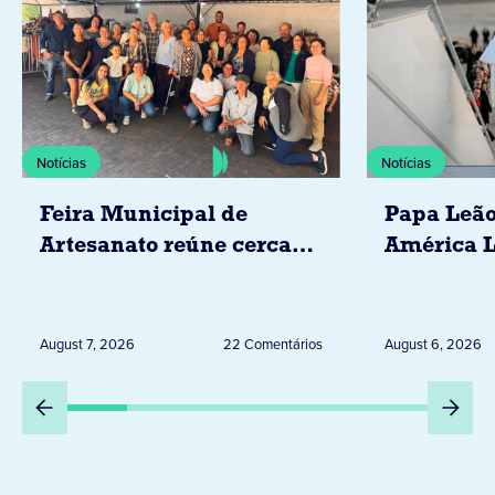
Notícias
Notícias
Feira Municipal de
Papa Leão
Artesanato reúne cerca
América L
de 20 expositores neste
novembro,
sábado em Jacarezinho
Uruguai, 
Peru
August 7, 2026
22 Comentários
August 6, 2026