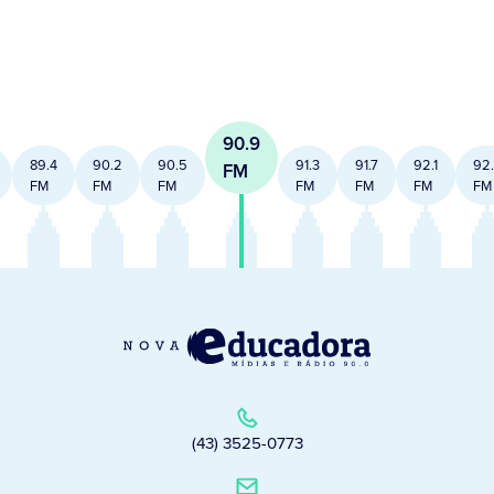
90.9
89.4
90.2
90.5
91.3
91.7
92.1
92
FM
FM
FM
FM
FM
FM
FM
FM
(43) 3525-0773