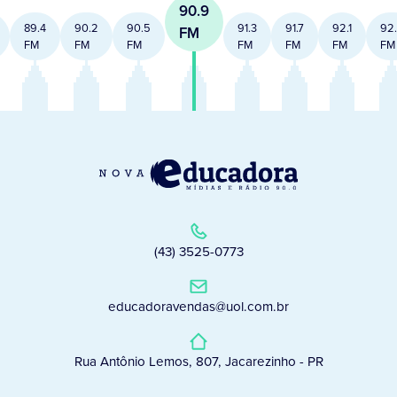
90.9
89.4
90.2
90.5
91.3
91.7
92.1
92
FM
FM
FM
FM
FM
FM
FM
FM
(43) 3525-0773
educadoravendas@uol.com.br
Rua Antônio Lemos, 807, Jacarezinho - PR