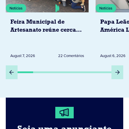
Notícias
Notícias
Feira Municipal de
Papa Leão
Artesanato reúne cerca
América L
de 20 expositores neste
novembro,
sábado em Jacarezinho
Uruguai, 
Peru
August 7, 2026
22 Comentários
August 6, 2026