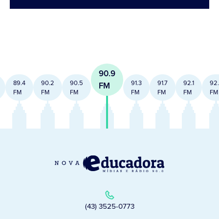
90.9
89.4
90.2
90.5
91.3
91.7
92.1
92
FM
FM
FM
FM
FM
FM
FM
FM
(43) 3525-0773