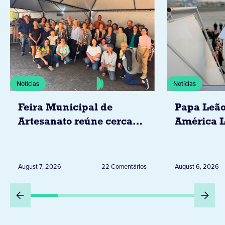
Notícias
Notícias
Feira Municipal de
Papa Leão
Artesanato reúne cerca
América L
de 20 expositores neste
novembro,
sábado em Jacarezinho
Uruguai, 
Peru
August 7, 2026
22 Comentários
August 6, 2026