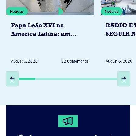
Notícias
Notícias
Papa Leão XVI na
RÁDIO E 
América Latina: em
SEGUIR 
novembro, visitará
RESTRIÇ
Uruguai, Argentina e
ELEITORA
Peru
DESTA Q
August 6, 2026
22 Comentários
August 6, 2026
DIA 6