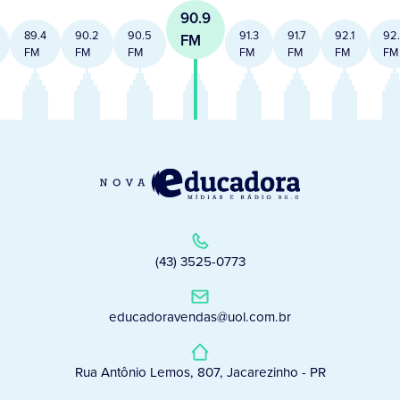
90.9
89.4
90.2
90.5
91.3
91.7
92.1
92
FM
FM
FM
FM
FM
FM
FM
FM
(43) 3525-0773
educadoravendas@uol.com.br
Rua Antônio Lemos, 807, Jacarezinho - PR