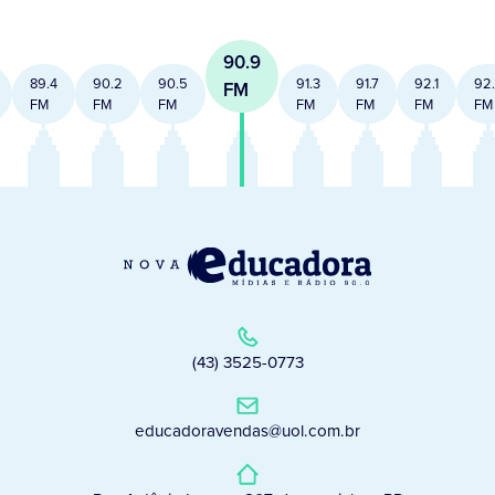
90.9
89.4
90.2
90.5
91.3
91.7
92.1
92
FM
FM
FM
FM
FM
FM
FM
FM
(43) 3525-0773
educadoravendas@uol.com.br