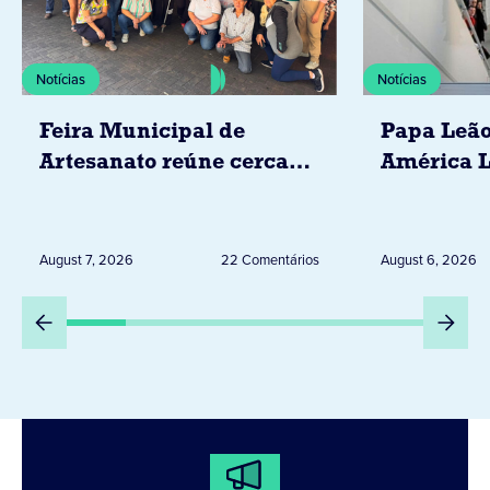
Notícias
Notícias
Feira Municipal de
Papa Leão
Artesanato reúne cerca
América L
de 20 expositores neste
novembro,
sábado em Jacarezinho
Uruguai, 
Peru
August 7, 2026
22 Comentários
August 6, 2026