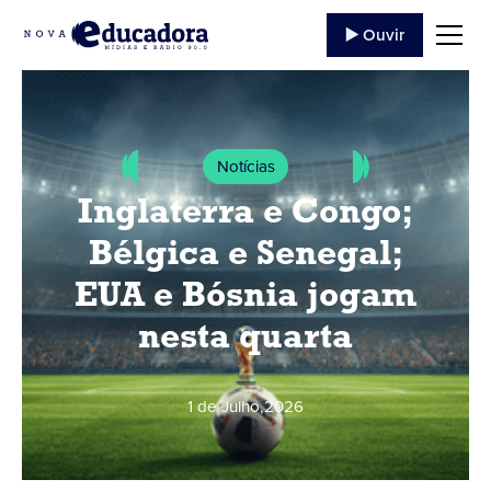
▶️ Ouvir
Notícias
Inglaterra e Congo;
Bélgica e Senegal;
EUA e Bósnia jogam
nesta quarta
1 de Julho
,
2026