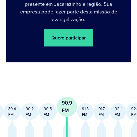
presente em Jacarezinho e região. Sua
empresa pode fazer parte desta missão de
evangelização.
Quero participar
90.9
89.4
90.2
90.5
91.3
91.7
92.1
92
FM
FM
FM
FM
FM
FM
FM
FM