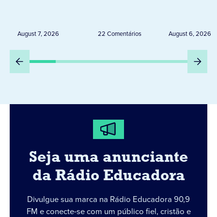
de 20 expositores neste
novembro,
sábado em Jacarezinho
Uruguai, 
Peru
August 7, 2026
22 Comentários
August 6, 2026
Seja uma anunciante
da Rádio Educadora
Divulgue sua marca na Rádio Educadora 90,9
FM e conecte-se com um público fiel, cristão e