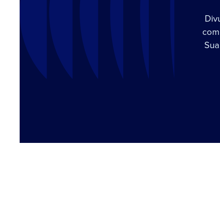
Div
com 
Sua