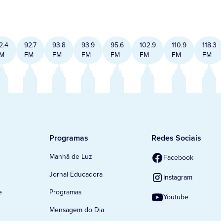
2.4
92.7
93.8
93.9
95.6
102.9
110.9
118.3
M
FM
FM
FM
FM
FM
FM
FM
Programas
Redes Sociais
Manhã de Luz
Facebook
Jornal Educadora
Instagram
e
Programas
Youtube
Mensagem do Dia