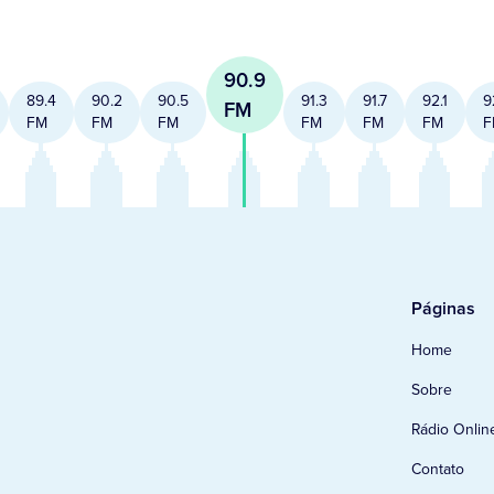
90.9
89.4
90.2
90.5
91.3
91.7
92.1
9
FM
FM
FM
FM
FM
FM
FM
F
Páginas
Home
Sobre
Rádio Onlin
Contato