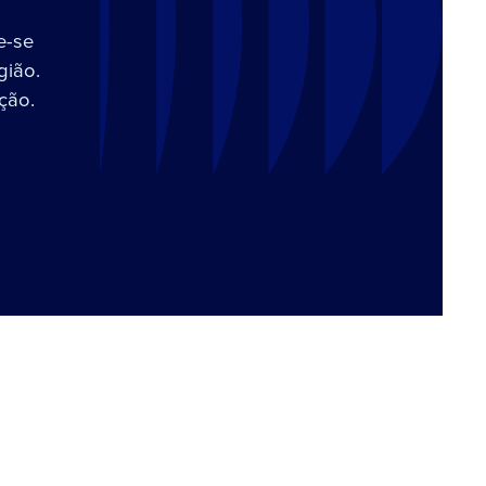
e-se
gião.
ção.