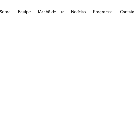
Sobre
Equipe
Manhã de Luz
Notícias
Programas
Contat
ício da primavera 2
e 2024, conhecida como a estação das flores, começa neste do
9h24: e termina no dia 21 de dezembro...
22 de Setembro
,
2024