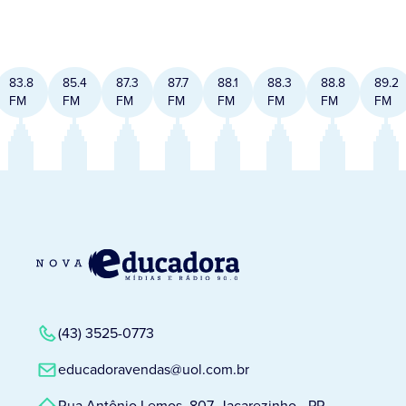
83.8
85.4
87.3
87.7
88.1
88.3
88.8
89.2
FM
FM
FM
FM
FM
FM
FM
FM
(43) 3525-0773
educadoravendas@uol.com.br
Rua Antônio Lemos, 807, Jacarezinho - PR