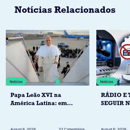
Notícias Relacionados
Notícias
Notícias
Papa Leão XVI na
RÁDIO E 
América Latina: em
SEGUIR 
novembro, visitará
RESTRIÇ
Uruguai, Argentina e
ELEITORA
Peru
DESTA Q
August 6, 2026
22 Comentários
August 6, 2026