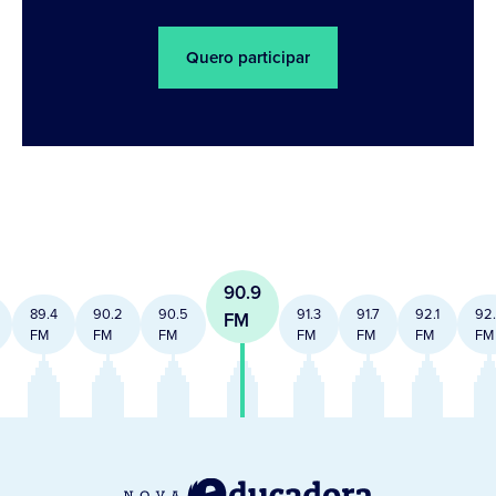
Quero participar
90.9
89.4
90.2
90.5
91.3
91.7
92.1
92
FM
FM
FM
FM
FM
FM
FM
FM