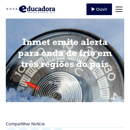
▶️ Ouvir
Inmet emite alerta
para onda de frio em
três regiões do país
19 de Julho
,
2025
Compartilhar Notícia