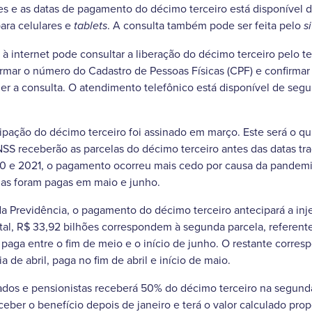
es e as datas de pagamento do décimo terceiro está disponível d
ara celulares e
. A consulta também pode ser feita pelo
tablets
s
à internet pode consultar a liberação do décimo terceiro pelo t
ormar o número do Cadastro de Pessoas Físicas (CPF) e confirmar
er a consulta. O atendimento telefônico está disponível de seg
pação do décimo terceiro foi assinado em março. Este será o q
SS receberão as parcelas do décimo terceiro antes das datas tra
e 2021, o pagamento ocorreu mais cedo por causa da pandemi
las foram pagas em maio e junho.
a Previdência, o pagamento do décimo terceiro antecipará a inj
tal, R$ 33,92 bilhões correspondem à segunda parcela, referen
paga entre o fim de meio e o início de junho. O restante corres
 de abril, paga no fim de abril e início de maio.
ados e pensionistas receberá 50% do décimo terceiro na segund
eber o benefício depois de janeiro e terá o valor calculado pro