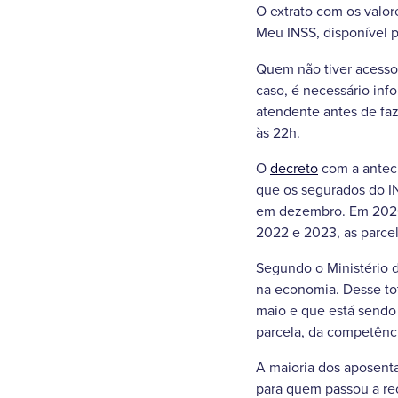
O extrato com os valor
Meu INSS, disponível p
Quem não tiver acesso 
caso, é necessário inf
atendente antes de faz
às 22h.
O
decreto
com a anteci
que os segurados do IN
em dezembro. Em 2020 
2022 e 2023, as parce
Segundo o Ministério d
na economia. Desse to
maio e que está sendo 
parcela, da competência
A maioria dos aposent
para quem passou a rec