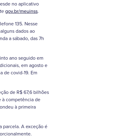
esde no aplicativo
gov.br/meuinss
.
ite
elefone 135. Nesse
 alguns dados ao
unda a sábado, das 7h
uinto ano seguido em
dicionais, em agosto e
a de covid-19. Em
eção de R$ 67,6 bilhões
te à competência de
pondeu à primeira
a parcela. A exceção é
porcionalmente.