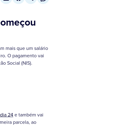
 começou
am mais que um salário
iro. O pagamento vai
ão Social (NIS).
dia 24
e também vai
meira parcela, ao