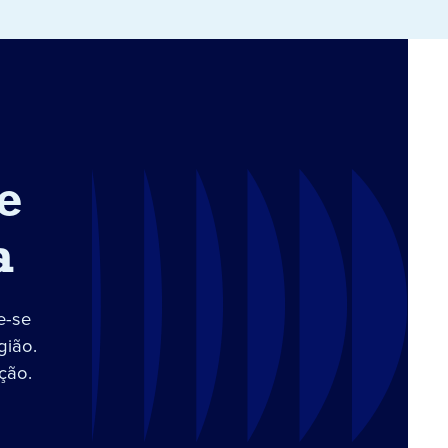
e
a
e-se
gião.
ção.