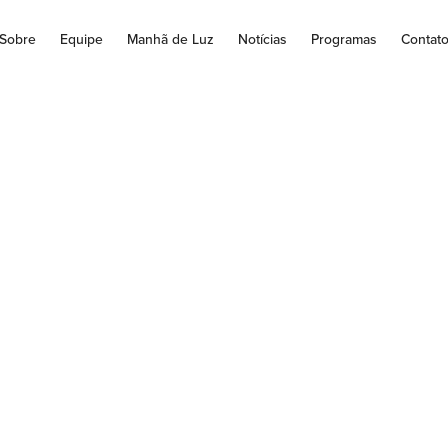
Sobre
Equipe
Manhã de Luz
Notícias
Programas
Contat
SS paga segINSS p
da parcela do 13º 
be acima do mínim
la do 13º a quem 