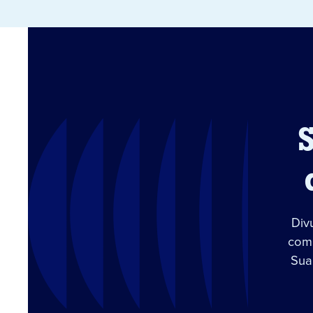
Div
com 
Sua