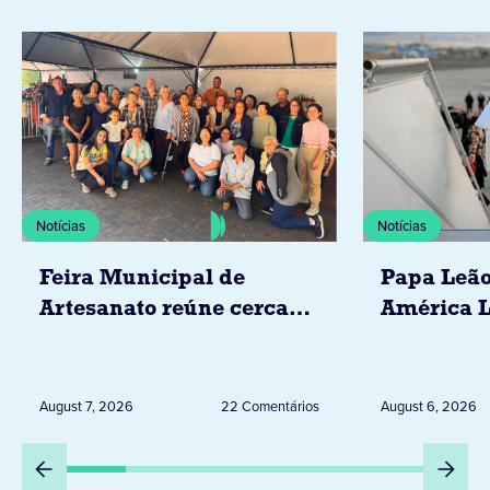
Notícias
Notícias
Feira Municipal de
Papa Leão
Artesanato reúne cerca
América L
de 20 expositores neste
novembro,
sábado em Jacarezinho
Uruguai, 
Peru
August 7, 2026
22 Comentários
August 6, 2026