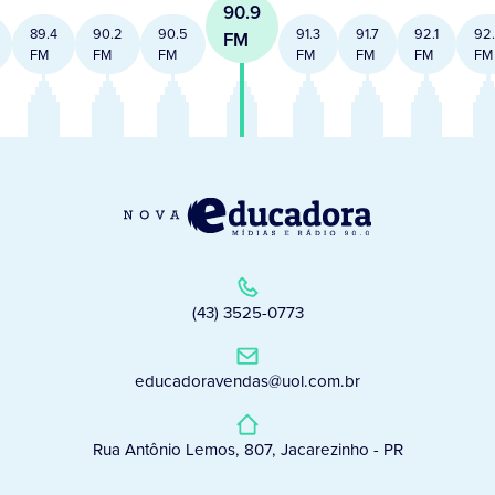
90.9
89.4
90.2
90.5
91.3
91.7
92.1
92
FM
FM
FM
FM
FM
FM
FM
FM
(43) 3525-0773
educadoravendas@uol.com.br
Rua Antônio Lemos, 807, Jacarezinho - PR