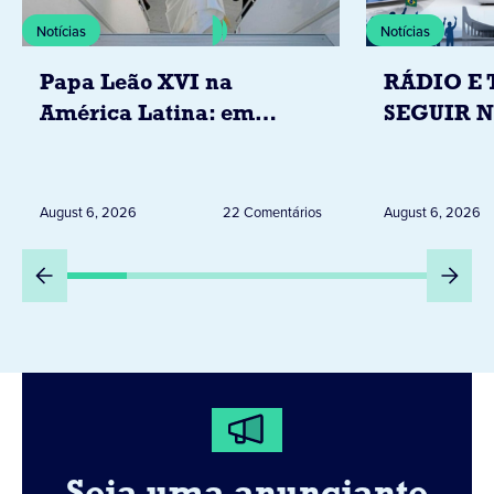
Notícias
Notícias
Papa Leão XVI na
RÁDIO E 
América Latina: em
SEGUIR 
novembro, visitará
RESTRIÇ
Uruguai, Argentina e
ELEITORA
Peru
DESTA Q
August 6, 2026
22 Comentários
August 6, 2026
DIA 6