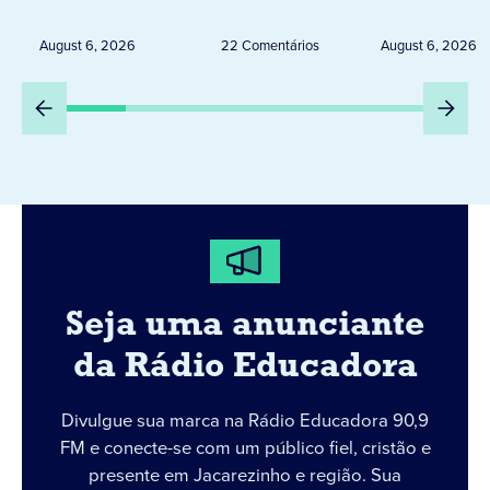
Uruguai, Argentina e
ELEITORA
Peru
DESTA Q
August 6, 2026
22 Comentários
August 6, 2026
DIA 6
Seja uma anunciante
da Rádio Educadora
Divulgue sua marca na Rádio Educadora 90,9
FM e conecte-se com um público fiel, cristão e
presente em Jacarezinho e região. Sua