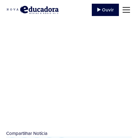
▶️ Ouvir
Jacarezinho contra a
Dengue
Confira Fonte/Face Prefeitura Municipal de
Jacarezinho Foto de capa Roberto Carlos...
17 de Novembro
,
2021
Compartilhar Notícia