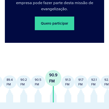
empresa pode fazer parte desta missão de
evangelização.
Quero participar
90.9
89.4
90.2
90.5
91.3
91.7
92.1
92
FM
FM
FM
FM
FM
FM
FM
FM